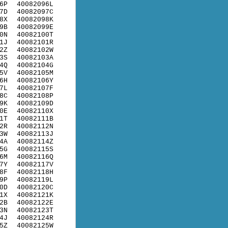
6P
40082096L
7D
40082097C
8X
40082098K
9B
40082099E
0N
40082100T
1J
40082101R
2Z
40082102W
3S
40082103A
4Q
40082104G
5V
40082105M
6H
40082106Y
7L
40082107F
8C
40082108P
9K
40082109D
0E
40082110X
1T
40082111B
2R
40082112N
3W
40082113J
4A
40082114Z
5G
40082115S
6M
40082116Q
7Y
40082117V
8F
40082118H
9P
40082119L
0D
40082120C
1X
40082121K
2B
40082122E
3N
40082123T
4J
40082124R
5Z
40082125W