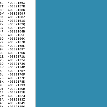
6E
40082156X
7T
40082157B
8R
40082158N
9W
40082159J
0A
40082160Z
1G
40082161S
2M
40082162Q
3Y
40082163V
4F
40082164H
5P
40082165L
6D
40082166C
7X
40082167K
8B
40082168E
9N
40082169T
0J
40082170R
1Z
40082171W
2S
40082172A
3Q
40082173G
4V
40082174M
5H
40082175Y
6L
40082176F
7C
40082177P
8K
40082178D
9E
40082179X
0T
40082180B
1R
40082181N
2W
40082182J
3A
40082183Z
4G
40082184S
5M
40082185Q