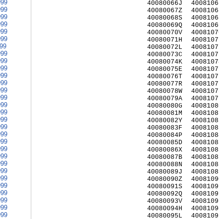
999
40080066J
4008106
999
40080067Z
4008106
999
40080068S
4008106
999
40080069Q
4008106
999
40080070V
4008107
999
40080071H
4008107
999
40080072L
4008107
999
40080073C
4008107
999
40080074K
4008107
999
40080075E
4008107
999
40080076T
4008107
999
40080077R
4008107
999
40080078W
4008107
999
40080079A
4008107
999
40080080G
4008108
999
40080081M
4008108
999
40080082Y
4008108
999
40080083F
4008108
999
40080084P
4008108
999
40080085D
4008108
999
40080086X
4008108
999
40080087B
4008108
999
40080088N
4008108
999
40080089J
4008108
999
40080090Z
4008109
999
40080091S
4008109
999
40080092Q
4008109
999
40080093V
4008109
999
40080094H
4008109
999
40080095L
4008109