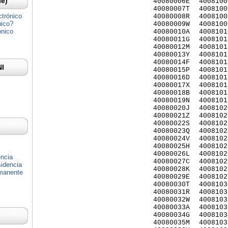
Ie)
40080006E
4008100
40080007T
4008100
ctrónico
40080008R
4008100
nico?
40080009W
4008100
ónico
40080010A
4008101
40080011G
4008101
40080012M
4008101
40080013Y
4008101
40080014F
4008101
NI
40080015P
4008101
40080016D
4008101
40080017X
4008101
40080018B
4008101
40080019N
4008101
40080020J
4008102
40080021Z
4008102
40080022S
4008102
40080023Q
4008102
40080024V
4008102
40080025H
4008102
40080026L
4008102
encia
40080027C
4008102
idencia
40080028K
4008102
rmanente
40080029E
4008102
40080030T
4008103
40080031R
4008103
40080032W
4008103
40080033A
4008103
40080034G
4008103
40080035M
4008103