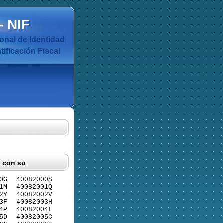
-
NIF
nal de Identidad
ificación Fiscal
F con su
0G
40082000S
1M
40082001Q
2Y
40082002V
3F
40082003H
4P
40082004L
5D
40082005C