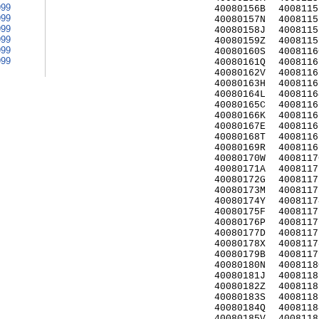
999
40080156B
4008115
999
40080157N
4008115
999
40080158J
4008115
999
40080159Z
4008115
999
40080160S
4008116
999
40080161Q
4008116
40080162V
4008116
40080163H
4008116
40080164L
4008116
40080165C
4008116
40080166K
4008116
40080167E
4008116
40080168T
4008116
40080169R
4008116
40080170W
4008117
40080171A
4008117
40080172G
4008117
40080173M
4008117
40080174Y
4008117
40080175F
4008117
40080176P
4008117
40080177D
4008117
40080178X
4008117
40080179B
4008117
40080180N
4008118
40080181J
4008118
40080182Z
4008118
40080183S
4008118
40080184Q
4008118
40080185V
4008118