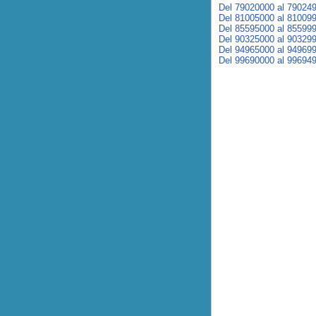
Del 79020000 al 79024
Del 81005000 al 81009
Del 85595000 al 85599
Del 90325000 al 90329
Del 94965000 al 94969
Del 99690000 al 99694