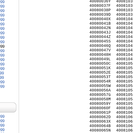
40080036Y
4008103
999
40080037F
4008103
999
40080038P
4008103
999
40080039D
4008103
999
40080040X
4008104
999
40080041B
4008104
999
40080042N
4008104
999
40080043J
4008104
999
40080044Z
4008104
999
40080045S
4008104
999
40080046Q
4008104
999
40080047V
4008104
999
40080048H
4008104
999
40080049L
4008104
999
40080050C
4008105
999
40080051K
4008105
999
40080052E
4008105
999
40080053T
4008105
999
40080054R
4008105
999
40080055W
4008105
999
40080056A
4008105
40080057G
4008105
40080058M
4008105
40080059Y
4008105
40080060F
4008106
40080061P
4008106
999
40080062D
4008106
999
40080063X
4008106
999
40080064B
4008106
999
40080065N
4008106