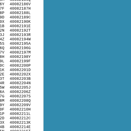
6Y
40082186V
7F
40082187H
8P
40082188L
9D
40082189C
0X
40082190K
1B
40082191E
2N
40082192T
3J
40082193R
4Z
40082194W
5S
40082195A
6Q
40082196G
7V
40082197M
8H
40082198Y
9L
40082199F
0C
40082200P
1K
40082201D
2E
40082202X
3T
40082203B
4R
40082204N
5W
40082205J
6A
40082206Z
7G
40082207S
8M
40082208Q
9Y
40082209V
0F
40082210H
1P
40082211L
2D
40082212C
3X
40082213K
4B
40082214E