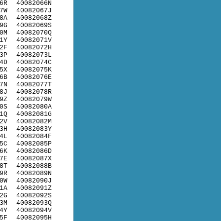
6R
40082066N
7W
40082067J
8A
40082068Z
9G
40082069S
0M
40082070Q
1Y
40082071V
2F
40082072H
3P
40082073L
4D
40082074C
5X
40082075K
6B
40082076E
7N
40082077T
8J
40082078R
9Z
40082079W
0S
40082080A
1Q
40082081G
2V
40082082M
3H
40082083Y
4L
40082084F
5C
40082085P
6K
40082086D
7E
40082087X
8T
40082088B
9R
40082089N
0W
40082090J
1A
40082091Z
2G
40082092S
3M
40082093Q
4Y
40082094V
5F
40082095H