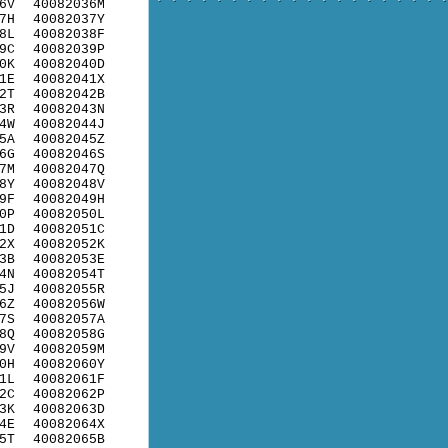
6V
40082036M
7H
40082037Y
8L
40082038F
9C
40082039P
0K
40082040D
1E
40082041X
2T
40082042B
3R
40082043N
4W
40082044J
5A
40082045Z
6G
40082046S
7M
40082047Q
8Y
40082048V
9F
40082049H
0P
40082050L
1D
40082051C
2X
40082052K
3B
40082053E
4N
40082054T
5J
40082055R
6Z
40082056W
7S
40082057A
8Q
40082058G
9V
40082059M
0H
40082060Y
1L
40082061F
2C
40082062P
3K
40082063D
4E
40082064X
5T
40082065B