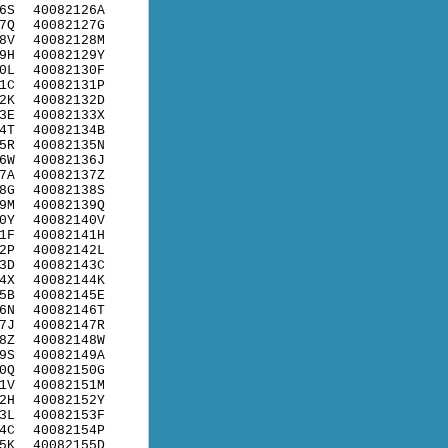
6S
40082126A
7Q
40082127G
8V
40082128M
9H
40082129Y
0L
40082130F
1C
40082131P
2K
40082132D
3E
40082133X
4T
40082134B
5R
40082135N
6W
40082136J
7A
40082137Z
8G
40082138S
9M
40082139Q
0Y
40082140V
1F
40082141H
2P
40082142L
3D
40082143C
4X
40082144K
5B
40082145E
6N
40082146T
7J
40082147R
8Z
40082148W
9S
40082149A
0Q
40082150G
1V
40082151M
2H
40082152Y
3L
40082153F
4C
40082154P
5K
40082155D