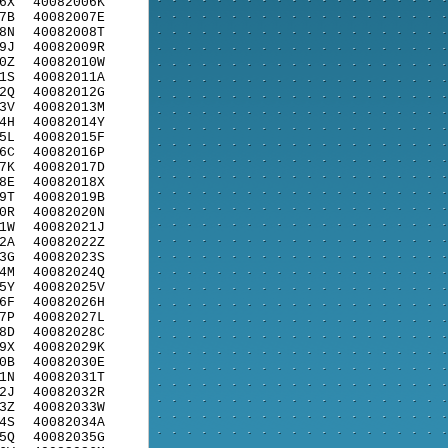
6X
40082006K
7B
40082007E
8N
40082008T
9J
40082009R
0Z
40082010W
1S
40082011A
2Q
40082012G
3V
40082013M
4H
40082014Y
5L
40082015F
6C
40082016P
7K
40082017D
8E
40082018X
9T
40082019B
0R
40082020N
1W
40082021J
2A
40082022Z
3G
40082023S
4M
40082024Q
5Y
40082025V
6F
40082026H
7P
40082027L
8D
40082028C
9X
40082029K
0B
40082030E
1N
40082031T
2J
40082032R
3Z
40082033W
4S
40082034A
5Q
40082035G