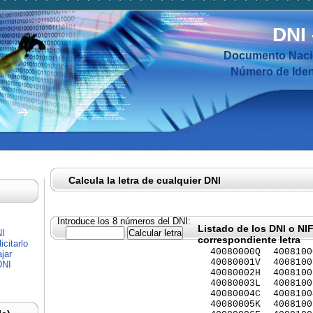
DNI
Documento Nacio
Número de Ident
Calcula la letra de cualquier DNI
Introduce los 8 números del DNI:
Listado de los DNI o NI
NI
correspondiente letra
citarlo
40080000Q
4008100
jar
40080001V
4008100
DNI
40080002H
4008100
40080003L
4008100
40080004C
4008100
40080005K
4008100