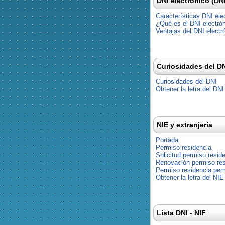
DNI electrónico (DN
Características DNI ele
¿Qué es el DNI electró
Ventajas del DNI electr
Curiosidades del D
Curiosidades del DNI
Obtener la letra del DNI
NIE y extranjería
Portada
Permiso residencia
Solicitud permiso resid
Renovación permiso res
Permiso residencia pe
Obtener la letra del NIE
Lista DNI - NIF