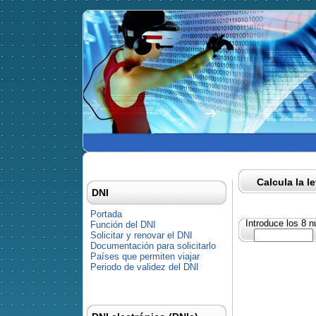
Calcula la l
DNI
Portada
Introduce los 8 
Función del DNI
Solicitar y renovar el DNI
Documentación para solicitarlo
Países que permiten viajar
Periodo de validez del DNI