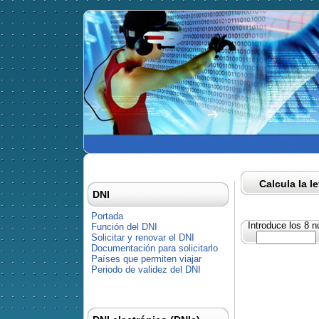
Calcula la l
DNI
Portada
Introduce los 8 
Función del DNI
Solicitar y renovar el DNI
Documentación para solicitarlo
Países que permiten viajar
Periodo de validez del DNI