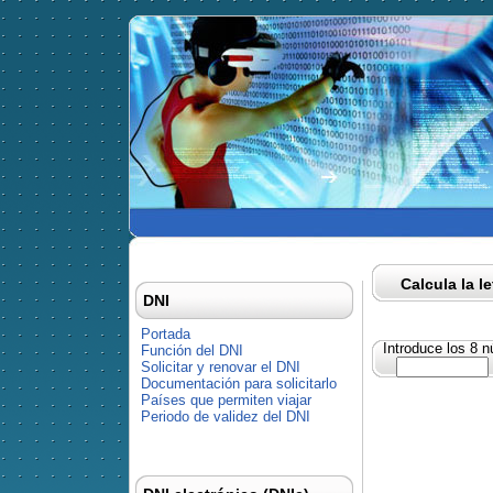
Calcula la l
DNI
Portada
Introduce los 8 
Función del DNI
Solicitar y renovar el DNI
Documentación para solicitarlo
Países que permiten viajar
Periodo de validez del DNI