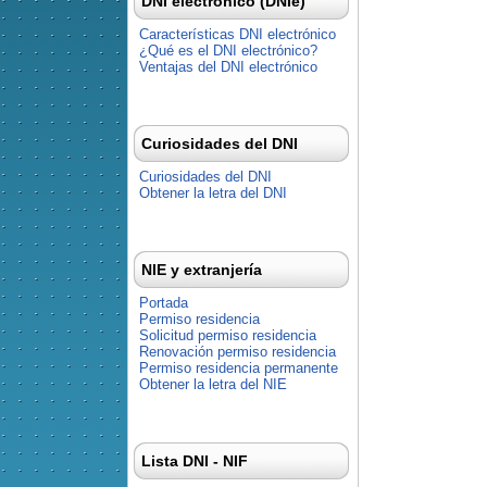
DNI electrónico (DNIe)
Características DNI electrónico
¿Qué es el DNI electrónico?
Ventajas del DNI electrónico
Curiosidades del DNI
Curiosidades del DNI
Obtener la letra del DNI
NIE y extranjería
Portada
Permiso residencia
Solicitud permiso residencia
Renovación permiso residencia
Permiso residencia permanente
Obtener la letra del NIE
Lista DNI - NIF