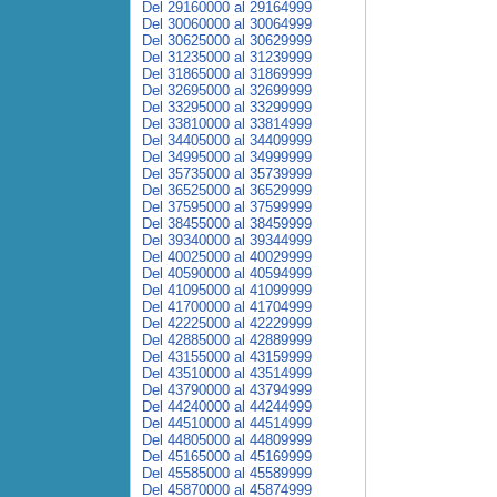
Del 29160000 al 29164999
Del 30060000 al 30064999
Del 30625000 al 30629999
Del 31235000 al 31239999
Del 31865000 al 31869999
Del 32695000 al 32699999
Del 33295000 al 33299999
Del 33810000 al 33814999
Del 34405000 al 34409999
Del 34995000 al 34999999
Del 35735000 al 35739999
Del 36525000 al 36529999
Del 37595000 al 37599999
Del 38455000 al 38459999
Del 39340000 al 39344999
Del 40025000 al 40029999
Del 40590000 al 40594999
Del 41095000 al 41099999
Del 41700000 al 41704999
Del 42225000 al 42229999
Del 42885000 al 42889999
Del 43155000 al 43159999
Del 43510000 al 43514999
Del 43790000 al 43794999
Del 44240000 al 44244999
Del 44510000 al 44514999
Del 44805000 al 44809999
Del 45165000 al 45169999
Del 45585000 al 45589999
Del 45870000 al 45874999