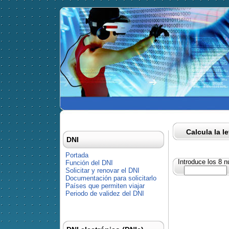
Calcula la l
DNI
Portada
Introduce los 8 
Función del DNI
Solicitar y renovar el DNI
Documentación para solicitarlo
Países que permiten viajar
Periodo de validez del DNI