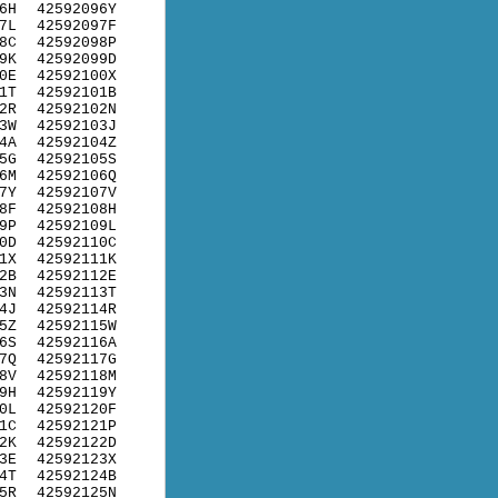
6H
42592096Y
7L
42592097F
8C
42592098P
9K
42592099D
0E
42592100X
1T
42592101B
2R
42592102N
3W
42592103J
4A
42592104Z
5G
42592105S
6M
42592106Q
7Y
42592107V
8F
42592108H
9P
42592109L
0D
42592110C
1X
42592111K
2B
42592112E
3N
42592113T
4J
42592114R
5Z
42592115W
6S
42592116A
7Q
42592117G
8V
42592118M
9H
42592119Y
0L
42592120F
1C
42592121P
2K
42592122D
3E
42592123X
4T
42592124B
5R
42592125N