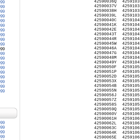
42590036Q
4259103
999
42590037V
4259103
999
42590038H
4259103
999
42590039L
4259103
999
42590040C
4259104
999
42590041K
4259104
999
42590042E
4259104
999
42590043T
4259104
999
42590044R
4259104
999
42590045W
4259104
999
42590046A
4259104
999
42590047G
4259104
999
42590048M
4259104
999
42590049Y
4259104
999
42590050F
4259105
999
42590051P
4259105
999
42590052D
4259105
999
42590053X
4259105
999
42590054B
4259105
999
42590055N
4259105
999
42590056J
4259105
42590057Z
4259105
42590058S
4259105
42590059Q
4259105
42590060V
4259106
42590061H
4259106
999
42590062L
4259106
999
42590063C
4259106
999
42590064K
4259106
999
42590065E
4259106