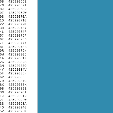
6B
42592066E
7N
42592067T
8J
42592068R
9Z
42592069W
0S
42592070A
1Q
42592071G
2V
42592072M
3H
42592073Y
4L
42592074F
5C
42592075P
6K
42592076D
7E
42592077X
8T
42592078B
9R
42592079N
0W
42592080J
1A
42592081Z
2G
42592082S
3M
42592083Q
4Y
42592084V
5F
42592085H
6P
42592086L
7D
42592087C
8X
42592088K
9B
42592089E
0N
42592090T
1J
42592091R
2Z
42592092W
3S
42592093A
4Q
42592094G
5V
42592095M