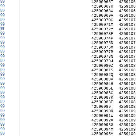
999
42590066T
4259106
999
42590067R
4259106
999
42590068W
4259106
999
42590069A
4259106
999
42590070G
4259107
999
42590071M
4259107
999
42590072Y
4259107
999
42590073F
4259107
999
42590074P
4259107
999
42590075D
4259107
999
42590076X
4259107
999
42590077B
4259107
999
42590078N
4259107
999
42590079J
4259107
999
42590080Z
4259108
999
42590081S
4259108
999
42590082Q
4259108
999
42590083V
4259108
999
42590084H
4259108
999
42590085L
4259108
999
42590086C
4259108
999
42590087K
4259108
999
42590088E
4259108
999
42590089T
4259108
999
42590090R
4259109
999
42590091W
4259109
999
42590092A
4259109
999
42590093G
4259109
999
42590094M
4259109
999
42590095Y
4259109