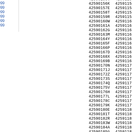
999
42590156K
4259115
999
42590157E
4259115
999
42590158T
4259115
999
42590159R
4259115
999
42590160W
4259116
999
42590161A
4259116
42590162G
4259116
42590163M
4259116
42590164Y
4259116
42590165F
4259116
42590166P
4259116
42590167D
4259116
42590168X
4259116
42590169B
4259116
42590170N
4259117
42590171J
4259117
42590172Z
4259117
42590173S
4259117
42590174Q
4259117
42590175V
4259117
42590176H
4259117
42590177L
4259117
42590178C
4259117
42590179K
4259117
42590180E
4259118
42590181T
4259118
42590182R
4259118
42590183W
4259118
42590184A
4259118
42590185G
4259118