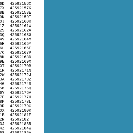
6D
42592156C
7X
42592157K
8B
42592158E
9N
42592159T
0J
42592160R
1Z
42592161W
2S
42592162A
3Q
42592163G
4V
42592164M
5H
42592165Y
6L
42592166F
7C
42592167P
8K
42592168D
9E
42592169X
0T
42592170B
1R
42592171N
2W
42592172J
3A
42592173Z
4G
42592174S
5M
42592175Q
6Y
42592176V
7F
42592177H
8P
42592178L
9D
42592179C
0X
42592180K
1B
42592181E
2N
42592182T
3J
42592183R
4Z
42592184W
5S
42592185A