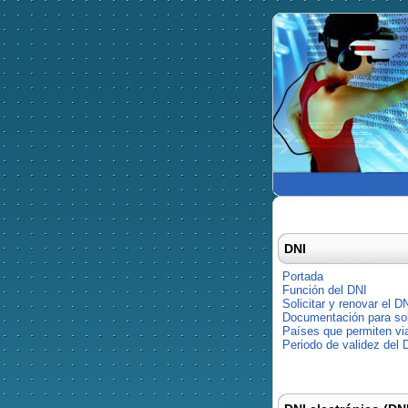
DNI
Portada
Función del DNI
Solicitar y renovar el D
Documentación para soli
Países que permiten via
Periodo de validez del 