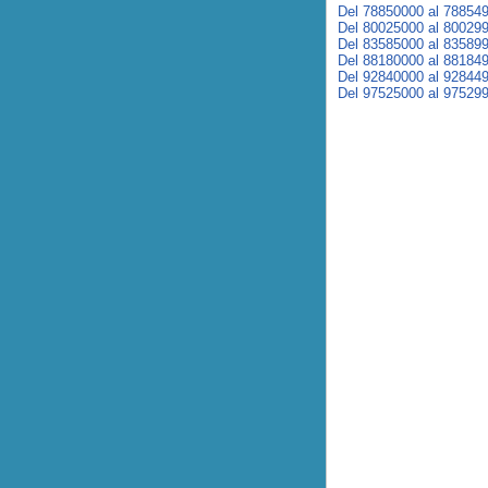
Del 78850000 al 78854
Del 80025000 al 80029
Del 83585000 al 83589
Del 88180000 al 88184
Del 92840000 al 92844
Del 97525000 al 97529