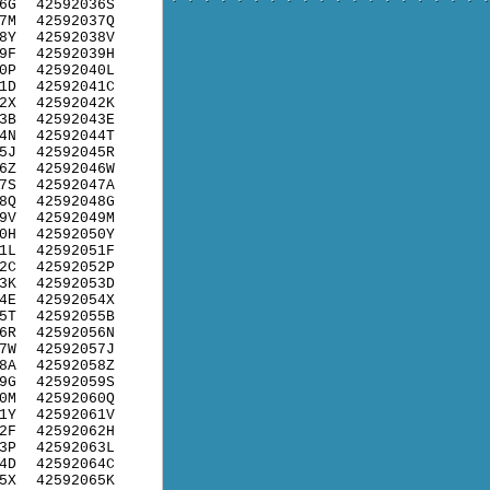
6G
42592036S
7M
42592037Q
8Y
42592038V
9F
42592039H
0P
42592040L
1D
42592041C
2X
42592042K
3B
42592043E
4N
42592044T
5J
42592045R
6Z
42592046W
7S
42592047A
8Q
42592048G
9V
42592049M
0H
42592050Y
1L
42592051F
2C
42592052P
3K
42592053D
4E
42592054X
5T
42592055B
6R
42592056N
7W
42592057J
8A
42592058Z
9G
42592059S
0M
42592060Q
1Y
42592061V
2F
42592062H
3P
42592063L
4D
42592064C
5X
42592065K