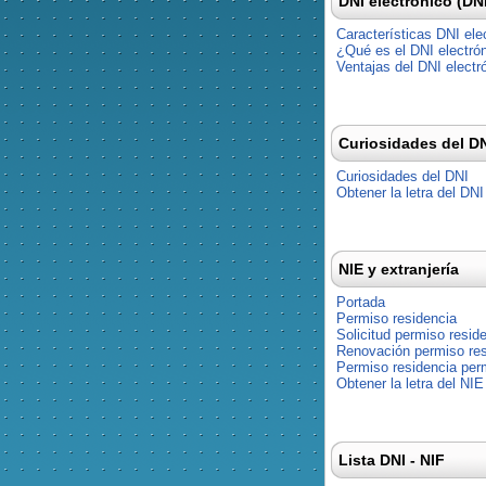
DNI electrónico (DN
Características DNI ele
¿Qué es el DNI electró
Ventajas del DNI electr
Curiosidades del D
Curiosidades del DNI
Obtener la letra del DNI
NIE y extranjería
Portada
Permiso residencia
Solicitud permiso resid
Renovación permiso res
Permiso residencia pe
Obtener la letra del NIE
Lista DNI - NIF