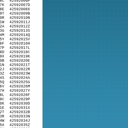
6C
42592006P
7K
42592007D
8E
42592008X
9T
42592009B
0R
42592010N
1W
42592011J
2A
42592012Z
3G
42592013S
4M
42592014Q
5Y
42592015V
6F
42592016H
7P
42592017L
8D
42592018C
9X
42592019K
0B
42592020E
1N
42592021T
2J
42592022R
3Z
42592023W
4S
42592024A
5Q
42592025G
6V
42592026M
7H
42592027Y
8L
42592028F
9C
42592029P
0K
42592030D
1E
42592031X
2T
42592032B
3R
42592033N
4W
42592034J
5A
42592035Z