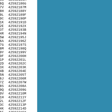
6Q
42592186G
7V
42592187M
8H
42592188Y
9L
42592189F
0C
42592190P
1K
42592191D
2E
42592192X
3T
42592193B
4R
42592194N
5W
42592195J
6A
42592196Z
7G
42592197S
8M
42592198Q
9Y
42592199V
0F
42592200H
1P
42592201L
2D
42592202C
3X
42592203K
4B
42592204E
5N
42592205T
6J
42592206R
7Z
42592207W
8S
42592208A
9Q
42592209G
0V
42592210M
1H
42592211Y
2L
42592212F
3C
42592213P
4K
42592214D