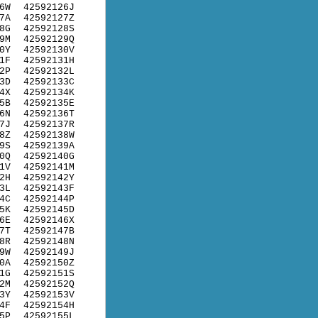
6W
42592126J
7A
42592127Z
8G
42592128S
9M
42592129Q
0Y
42592130V
1F
42592131H
2P
42592132L
3D
42592133C
4X
42592134K
5B
42592135E
6N
42592136T
7J
42592137R
8Z
42592138W
9S
42592139A
0Q
42592140G
1V
42592141M
2H
42592142Y
3L
42592143F
4C
42592144P
5K
42592145D
6E
42592146X
7T
42592147B
8R
42592148N
9W
42592149J
0A
42592150Z
1G
42592151S
2M
42592152Q
3Y
42592153V
4F
42592154H
5P
42592155L