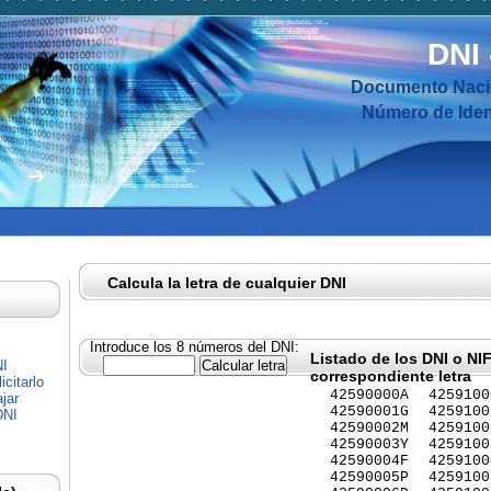
DNI
Documento Nacio
Número de Ident
Calcula la letra de cualquier DNI
Introduce los 8 números del DNI:
Listado de los DNI o NI
NI
correspondiente letra
citarlo
42590000A
4259100
jar
42590001G
4259100
DNI
42590002M
4259100
42590003Y
4259100
42590004F
4259100
42590005P
4259100