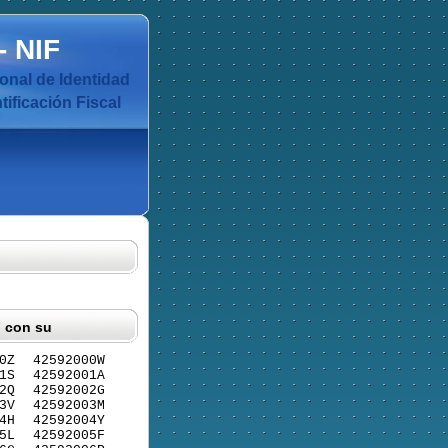
-
NIF
nal de Identidad
ificación Fiscal
F con su
0Z
42592000W
1S
42592001A
2Q
42592002G
3V
42592003M
4H
42592004Y
5L
42592005F