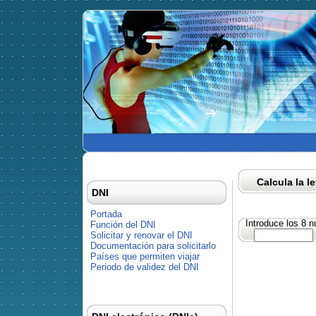
Calcula la l
DNI
Portada
Introduce los 8 
Función del DNI
Solicitar y renovar el DNI
Documentación para solicitarlo
Países que permiten viajar
Periodo de validez del DNI