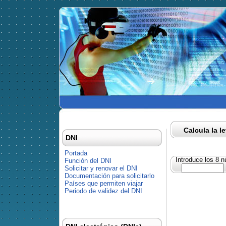
Calcula la l
DNI
Portada
Introduce los 8 
Función del DNI
Solicitar y renovar el DNI
Documentación para solicitarlo
Países que permiten viajar
Periodo de validez del DNI