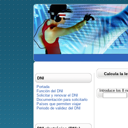
Calcula la l
DNI
Portada
Introduce los 8 
Función del DNI
Solicitar y renovar el DNI
Documentación para solicitarlo
Países que permiten viajar
Periodo de validez del DNI