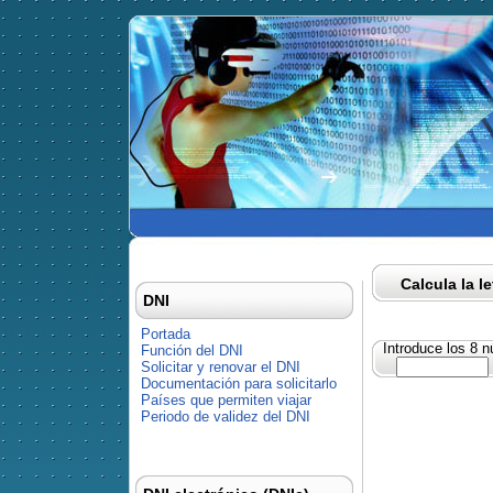
Calcula la l
DNI
Portada
Introduce los 8 
Función del DNI
Solicitar y renovar el DNI
Documentación para solicitarlo
Países que permiten viajar
Periodo de validez del DNI