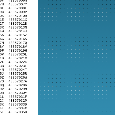
6V
43357006M
7H
43357007Y
8L
43357008F
9C
43357009P
0K
43357010D
1E
43357011X
2T
43357012B
3R
43357013N
4W
43357014J
5A
43357015Z
6G
43357016S
7M
43357017Q
8Y
43357018V
9F
43357019H
0P
43357020L
1D
43357021C
2X
43357022K
3B
43357023E
4N
43357024T
5J
43357025R
6Z
43357026W
7S
43357027A
8Q
43357028G
9V
43357029M
0H
43357030Y
1L
43357031F
2C
43357032P
3K
43357033D
4E
43357034X
5T
43357035B