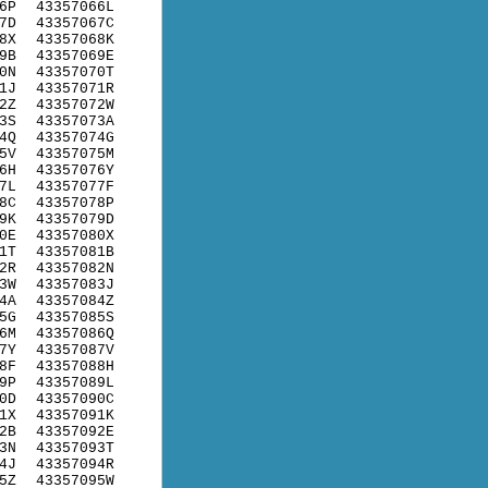
6P
43357066L
7D
43357067C
8X
43357068K
9B
43357069E
0N
43357070T
1J
43357071R
2Z
43357072W
3S
43357073A
4Q
43357074G
5V
43357075M
6H
43357076Y
7L
43357077F
8C
43357078P
9K
43357079D
0E
43357080X
1T
43357081B
2R
43357082N
3W
43357083J
4A
43357084Z
5G
43357085S
6M
43357086Q
7Y
43357087V
8F
43357088H
9P
43357089L
0D
43357090C
1X
43357091K
2B
43357092E
3N
43357093T
4J
43357094R
5Z
43357095W