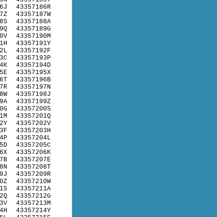
6J
43357186R
7Z
43357187W
8S
43357188A
9Q
43357189G
0V
43357190M
1H
43357191Y
2L
43357192F
3C
43357193P
4K
43357194D
5E
43357195X
6T
43357196B
7R
43357197N
8W
43357198J
9A
43357199Z
0G
43357200S
1M
43357201Q
2Y
43357202V
3F
43357203H
4P
43357204L
5D
43357205C
6X
43357206K
7B
43357207E
8N
43357208T
9J
43357209R
0Z
43357210W
1S
43357211A
2Q
43357212G
3V
43357213M
4H
43357214Y