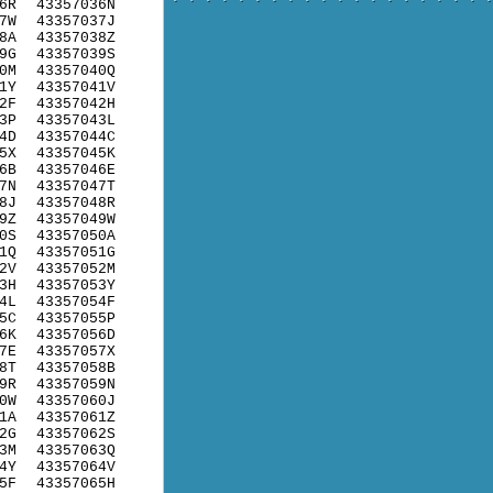
6R
43357036N
7W
43357037J
8A
43357038Z
9G
43357039S
0M
43357040Q
1Y
43357041V
2F
43357042H
3P
43357043L
4D
43357044C
5X
43357045K
6B
43357046E
7N
43357047T
8J
43357048R
9Z
43357049W
0S
43357050A
1Q
43357051G
2V
43357052M
3H
43357053Y
4L
43357054F
5C
43357055P
6K
43357056D
7E
43357057X
8T
43357058B
9R
43357059N
0W
43357060J
1A
43357061Z
2G
43357062S
3M
43357063Q
4Y
43357064V
5F
43357065H