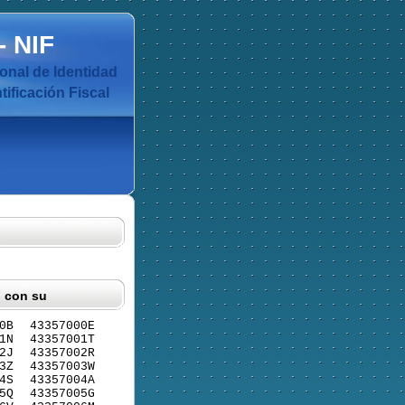
-
NIF
nal de Identidad
ificación Fiscal
F con su
0B
43357000E
1N
43357001T
2J
43357002R
3Z
43357003W
4S
43357004A
5Q
43357005G