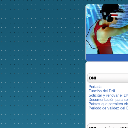
DNI
Portada
Función del DNI
Solicitar y renovar el D
Documentación para soli
Países que permiten via
Periodo de validez del 