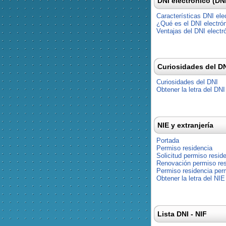
DNI electrónico (DN
Características DNI ele
¿Qué es el DNI electró
Ventajas del DNI electr
Curiosidades del D
Curiosidades del DNI
Obtener la letra del DNI
NIE y extranjería
Portada
Permiso residencia
Solicitud permiso resid
Renovación permiso res
Permiso residencia pe
Obtener la letra del NIE
Lista DNI - NIF