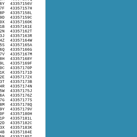
6Y
43357156V
7F
43357157H
8P
43357158L
9D
43357159C
0X
43357160K
1B
43357161E
2N
43357162T
3J
43357163R
4Z
43357164W
5S
43357165A
6Q
43357166G
7V
43357167M
8H
43357168Y
9L
43357169F
0C
43357170P
1K
43357171D
2E
43357172X
3T
43357173B
4R
43357174N
5W
43357175J
6A
43357176Z
7G
43357177S
8M
43357178Q
9Y
43357179V
0F
43357180H
1P
43357181L
2D
43357182C
3X
43357183K
4B
43357184E
5N
43357185T