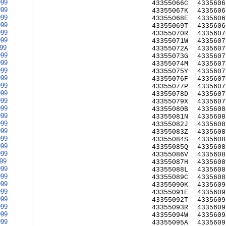
999
43355066C
4335606
999
43355067K
4335606
999
43355068E
4335606
999
43355069T
4335606
999
43355070R
4335607
999
43355071W
4335607
999
43355072A
4335607
999
43355073G
4335607
999
43355074M
4335607
999
43355075Y
4335607
999
43355076F
4335607
999
43355077P
4335607
999
43355078D
4335607
999
43355079X
4335607
999
43355080B
4335608
999
43355081N
4335608
999
43355082J
4335608
999
43355083Z
4335608
999
43355084S
4335608
999
43355085Q
4335608
999
43355086V
4335608
999
43355087H
4335608
999
43355088L
4335608
999
43355089C
4335608
999
43355090K
4335609
999
43355091E
4335609
999
43355092T
4335609
999
43355093R
4335609
999
43355094W
4335609
999
43355095A
4335609