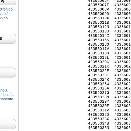
Ie)
43355006Y
4335600
43355007F
4335600
ctrónico
43355008P
4335600
nico?
43355009D
4335600
ónico
43355010X
4335601
43355011B
4335601
43355012N
4335601
43355013J
4335601
43355014Z
4335601
NI
43355015S
4335601
43355016Q
4335601
43355017V
4335601
43355018H
4335601
43355019L
4335601
43355020C
4335602
43355021K
4335602
43355022E
4335602
43355023T
4335602
43355024R
4335602
43355025W
4335602
43355026A
4335602
encia
43355027G
4335602
idencia
43355028M
4335602
rmanente
43355029Y
4335602
43355030F
4335603
43355031P
4335603
43355032D
4335603
43355033X
4335603
43355034B
4335603
43355035N
4335603