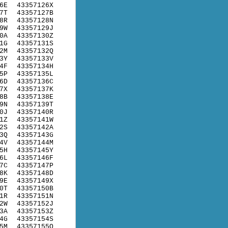
6E
43357126X
7T
43357127B
8R
43357128N
9W
43357129J
0A
43357130Z
1G
43357131S
2M
43357132Q
3Y
43357133V
4F
43357134H
5P
43357135L
6D
43357136C
7X
43357137K
8B
43357138E
9N
43357139T
0J
43357140R
1Z
43357141W
2S
43357142A
3Q
43357143G
4V
43357144M
5H
43357145Y
6L
43357146F
7C
43357147P
8K
43357148D
9E
43357149X
0T
43357150B
1R
43357151N
2W
43357152J
3A
43357153Z
4G
43357154S
5M
43357155Q