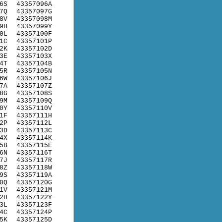
6S
43357096A
7Q
43357097G
8V
43357098M
9H
43357099Y
0L
43357100F
1C
43357101P
2K
43357102D
3E
43357103X
4T
43357104B
5R
43357105N
6W
43357106J
7A
43357107Z
8G
43357108S
9M
43357109Q
0Y
43357110V
1F
43357111H
2P
43357112L
3D
43357113C
4X
43357114K
5B
43357115E
6N
43357116T
7J
43357117R
8Z
43357118W
9S
43357119A
0Q
43357120G
1V
43357121M
2H
43357122Y
3L
43357123F
4C
43357124P
5K
43357125D