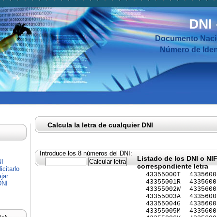
DNI
Documento Nacio
Número de Ident
Calcula la letra de cualquier DNI
Introduce los 8 números del DNI:
Listado de los DNI o NI
NI
correspondiente letra
citarlo
43355000T
4335600
jar
43355001R
4335600
DNI
43355002W
4335600
43355003A
4335600
43355004G
4335600
43355005M
4335600