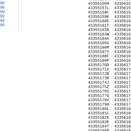
999
43355156H
4335615
999
43355157L
4335615
999
43355158C
4335615
999
43355159K
4335615
999
43355160E
4335616
999
43355161T
4335616
43355162R
4335616
43355163W
4335616
43355164A
4335616
43355165G
4335616
43355166M
4335616
43355167Y
4335616
43355168F
4335616
43355169P
4335616
43355170D
4335617
43355171X
4335617
43355172B
4335617
43355173N
4335617
43355174J
4335617
43355175Z
4335617
43355176S
4335617
43355177Q
4335617
43355178V
4335617
43355179H
4335617
43355180L
4335618
43355181C
4335618
43355182K
4335618
43355183E
4335618
43355184T
4335618
43355185R
4335618