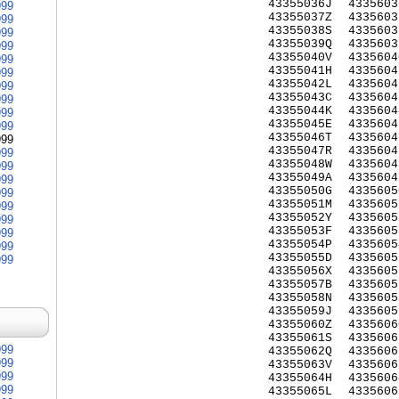
43355036J
4335603
999
43355037Z
4335603
999
43355038S
4335603
999
43355039Q
4335603
999
43355040V
4335604
999
43355041H
4335604
999
43355042L
4335604
999
43355043C
4335604
999
43355044K
4335604
999
43355045E
4335604
999
43355046T
4335604
999
43355047R
4335604
999
43355048W
4335604
999
43355049A
4335604
999
43355050G
4335605
999
43355051M
4335605
999
43355052Y
4335605
999
43355053F
4335605
999
43355054P
4335605
999
43355055D
4335605
999
43355056X
4335605
43355057B
4335605
43355058N
4335605
43355059J
4335605
43355060Z
4335606
43355061S
4335606
999
43355062Q
4335606
999
43355063V
4335606
999
43355064H
4335606
999
43355065L
4335606