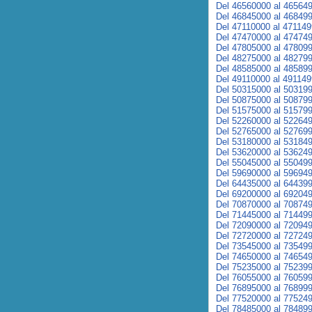
Del 46560000 al 46564
Del 46845000 al 46849
Del 47110000 al 47114
Del 47470000 al 47474
Del 47805000 al 47809
Del 48275000 al 48279
Del 48585000 al 48589
Del 49110000 al 49114
Del 50315000 al 50319
Del 50875000 al 50879
Del 51575000 al 51579
Del 52260000 al 52264
Del 52765000 al 52769
Del 53180000 al 53184
Del 53620000 al 53624
Del 55045000 al 55049
Del 59690000 al 59694
Del 64435000 al 64439
Del 69200000 al 69204
Del 70870000 al 70874
Del 71445000 al 71449
Del 72090000 al 72094
Del 72720000 al 72724
Del 73545000 al 73549
Del 74650000 al 74654
Del 75235000 al 75239
Del 76055000 al 76059
Del 76895000 al 76899
Del 77520000 al 77524
Del 78485000 al 78489