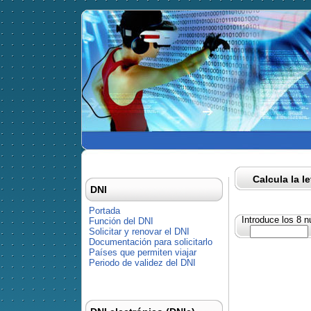
Calcula la l
DNI
Portada
Introduce los 8 
Función del DNI
Solicitar y renovar el DNI
Documentación para solicitarlo
Países que permiten viajar
Periodo de validez del DNI