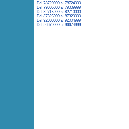
Del 78720000 al 78724999
Del 79335000 al 79339999
Del 82715000 al 82719999
Del 87325000 al 87329999
Del 92000000 al 92004999
Del 96670000 al 96674999