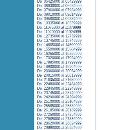
Del 05425000 al 05429999
Del 06930000 al 06934999
Del 07960000 al 07964999
Del 09010000 al 09014999
Del 09580000 al 09584999
Del 10335000 al 10339999
Del 11075000 al 11079999
Del 11920000 al 11924999
Del 12735000 al 12739999
Del 13745000 al 13749999
Del 14605000 al 14609999
Del 15500000 al 15504999
Del 16255000 al 16259999
Del 17020000 al 17024999
Del 17995000 al 17999999
Del 18900000 al 18904999
Del 20060000 al 20064999
Del 20815000 al 20819999
Del 21635000 al 21639999
Del 22480000 al 22484999
Del 22945000 al 22949999
Del 23745000 al 23749999
Del 24290000 al 24294999
Del 25100000 al 25104999
Del 25585000 al 25589999
Del 26185000 al 26189999
Del 27250000 al 27254999
Del 27885000 al 27889999
Del 28620000 al 28624999
Del 28890000 al 28894999