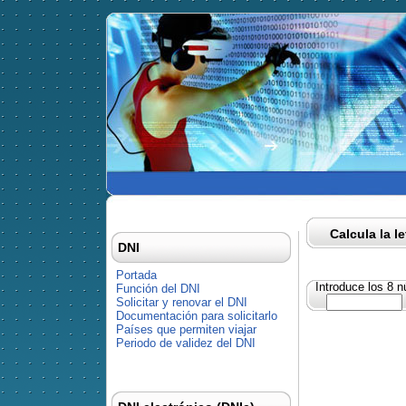
Calcula la l
DNI
Portada
Introduce los 8 
Función del DNI
Solicitar y renovar el DNI
Documentación para solicitarlo
Países que permiten viajar
Periodo de validez del DNI