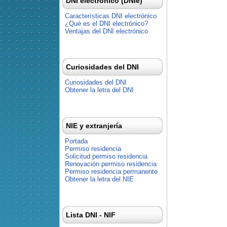
DNI electrónico (DNIe)
Características DNI electrónico
¿Qué es el DNI electrónico?
Ventajas del DNI electrónico
Curiosidades del DNI
Curiosidades del DNI
Obtener la letra del DNI
NIE y extranjería
Portada
Permiso residencia
Solicitud permiso residencia
Renovación permiso residencia
Permiso residencia permanente
Obtener la letra del NIE
Lista DNI - NIF