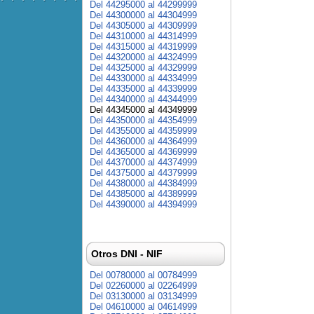
Del 44295000 al 44299999
Del 44300000 al 44304999
Del 44305000 al 44309999
Del 44310000 al 44314999
Del 44315000 al 44319999
Del 44320000 al 44324999
Del 44325000 al 44329999
Del 44330000 al 44334999
Del 44335000 al 44339999
Del 44340000 al 44344999
Del 44345000 al 44349999
Del 44350000 al 44354999
Del 44355000 al 44359999
Del 44360000 al 44364999
Del 44365000 al 44369999
Del 44370000 al 44374999
Del 44375000 al 44379999
Del 44380000 al 44384999
Del 44385000 al 44389999
Del 44390000 al 44394999
Otros DNI - NIF
Del 00780000 al 00784999
Del 02260000 al 02264999
Del 03130000 al 03134999
Del 04610000 al 04614999