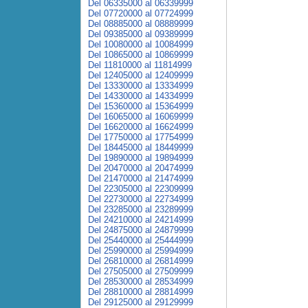
Del 06335000 al 06339999
Del 07720000 al 07724999
Del 08885000 al 08889999
Del 09385000 al 09389999
Del 10080000 al 10084999
Del 10865000 al 10869999
Del 11810000 al 11814999
Del 12405000 al 12409999
Del 13330000 al 13334999
Del 14330000 al 14334999
Del 15360000 al 15364999
Del 16065000 al 16069999
Del 16620000 al 16624999
Del 17750000 al 17754999
Del 18445000 al 18449999
Del 19890000 al 19894999
Del 20470000 al 20474999
Del 21470000 al 21474999
Del 22305000 al 22309999
Del 22730000 al 22734999
Del 23285000 al 23289999
Del 24210000 al 24214999
Del 24875000 al 24879999
Del 25440000 al 25444999
Del 25990000 al 25994999
Del 26810000 al 26814999
Del 27505000 al 27509999
Del 28530000 al 28534999
Del 28810000 al 28814999
Del 29125000 al 29129999