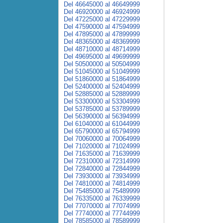
Del 46645000 al 46649999
Del 46920000 al 46924999
Del 47225000 al 47229999
Del 47590000 al 47594999
Del 47895000 al 47899999
Del 48365000 al 48369999
Del 48710000 al 48714999
Del 49695000 al 49699999
Del 50500000 al 50504999
Del 51045000 al 51049999
Del 51860000 al 51864999
Del 52400000 al 52404999
Del 52885000 al 52889999
Del 53300000 al 53304999
Del 53785000 al 53789999
Del 56390000 al 56394999
Del 61040000 al 61044999
Del 65790000 al 65794999
Del 70060000 al 70064999
Del 71020000 al 71024999
Del 71635000 al 71639999
Del 72310000 al 72314999
Del 72840000 al 72844999
Del 73930000 al 73934999
Del 74810000 al 74814999
Del 75485000 al 75489999
Del 76335000 al 76339999
Del 77070000 al 77074999
Del 77740000 al 77744999
Del 78585000 al 78589999