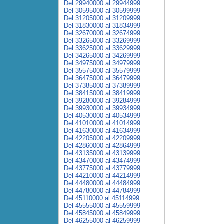
Del 29940000 al 29944999
Del 30595000 al 30599999
Del 31205000 al 31209999
Del 31830000 al 31834999
Del 32670000 al 32674999
Del 33265000 al 33269999
Del 33625000 al 33629999
Del 34265000 al 34269999
Del 34975000 al 34979999
Del 35575000 al 35579999
Del 36475000 al 36479999
Del 37385000 al 37389999
Del 38415000 al 38419999
Del 39280000 al 39284999
Del 39930000 al 39934999
Del 40530000 al 40534999
Del 41010000 al 41014999
Del 41630000 al 41634999
Del 42205000 al 42209999
Del 42860000 al 42864999
Del 43135000 al 43139999
Del 43470000 al 43474999
Del 43775000 al 43779999
Del 44210000 al 44214999
Del 44480000 al 44484999
Del 44780000 al 44784999
Del 45110000 al 45114999
Del 45555000 al 45559999
Del 45845000 al 45849999
Del 46255000 al 46259999