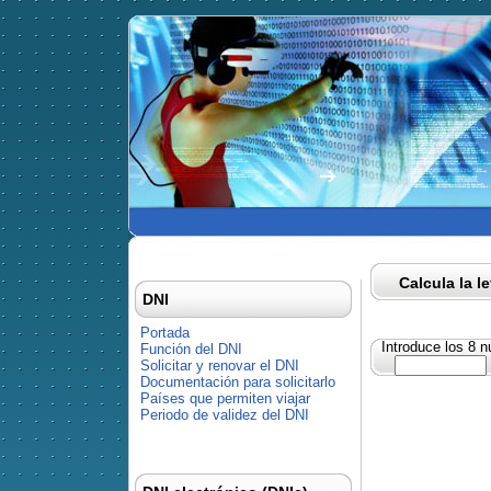
Calcula la l
DNI
Portada
Introduce los 8 
Función del DNI
Solicitar y renovar el DNI
Documentación para solicitarlo
Países que permiten viajar
Periodo de validez del DNI