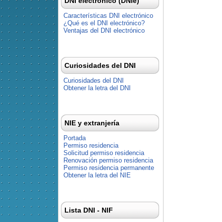
DNI electrónico (DNIe)
Características DNI electrónico
¿Qué es el DNI electrónico?
Ventajas del DNI electrónico
Curiosidades del DNI
Curiosidades del DNI
Obtener la letra del DNI
NIE y extranjería
Portada
Permiso residencia
Solicitud permiso residencia
Renovación permiso residencia
Permiso residencia permanente
Obtener la letra del NIE
Lista DNI - NIF