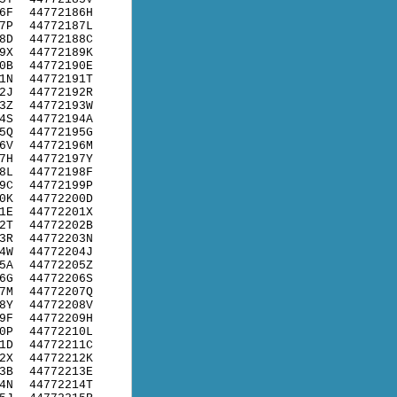
6F
44772186H
7P
44772187L
8D
44772188C
9X
44772189K
0B
44772190E
1N
44772191T
2J
44772192R
3Z
44772193W
4S
44772194A
5Q
44772195G
6V
44772196M
7H
44772197Y
8L
44772198F
9C
44772199P
0K
44772200D
1E
44772201X
2T
44772202B
3R
44772203N
4W
44772204J
5A
44772205Z
6G
44772206S
7M
44772207Q
8Y
44772208V
9F
44772209H
0P
44772210L
1D
44772211C
2X
44772212K
3B
44772213E
4N
44772214T