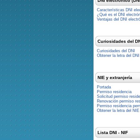
DNI electrónico (DN
Características DNI ele
¿Qué es el DNI electró
Ventajas del DNI electr
Curiosidades del D
Curiosidades del DNI
Obtener la letra del DNI
NIE y extranjería
Portada
Permiso residencia
Solicitud permiso resid
Renovación permiso res
Permiso residencia pe
Obtener la letra del NIE
Lista DNI - NIF