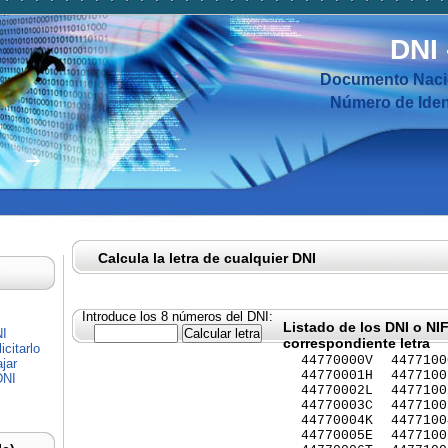
DNI
Documento Nacio
Número de Ident
Calcula la letra de cualquier DNI
Introduce los 8 números del DNI:
Listado de los DNI o NI
NI
correspondiente letra
citarlo
44770000V
4477100
jar
44770001H
4477100
DNI
44770002L
4477100
44770003C
4477100
44770004K
4477100
44770005E
4477100