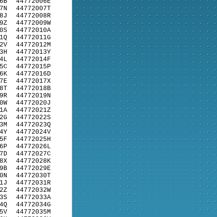
6B
44772006E
7N
44772007T
8J
44772008R
9Z
44772009W
0S
44772010A
1Q
44772011G
2V
44772012M
3H
44772013Y
4L
44772014F
5C
44772015P
6K
44772016D
7E
44772017X
8T
44772018B
9R
44772019N
0W
44772020J
1A
44772021Z
2G
44772022S
3M
44772023Q
4Y
44772024V
5F
44772025H
6P
44772026L
7D
44772027C
8X
44772028K
9B
44772029E
0N
44772030T
1J
44772031R
2Z
44772032W
3S
44772033A
4Q
44772034G
5V
44772035M