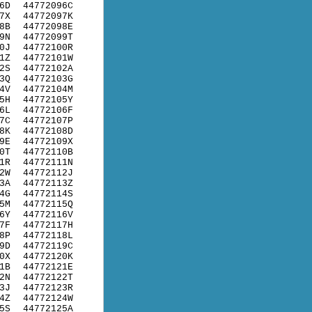
6D
44772096C
7X
44772097K
8B
44772098E
9N
44772099T
0J
44772100R
1Z
44772101W
2S
44772102A
3Q
44772103G
4V
44772104M
5H
44772105Y
6L
44772106F
7C
44772107P
8K
44772108D
9E
44772109X
0T
44772110B
1R
44772111N
2W
44772112J
3A
44772113Z
4G
44772114S
5M
44772115Q
6Y
44772116V
7F
44772117H
8P
44772118L
9D
44772119C
0X
44772120K
1B
44772121E
2N
44772122T
3J
44772123R
4Z
44772124W
5S
44772125A