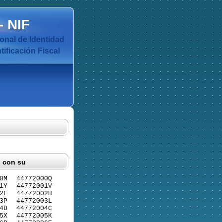
-
NIF
nal de Identidad
ificación Fiscal
F con su
0M
44772000Q
1Y
44772001V
2F
44772002H
3P
44772003L
4D
44772004C
5X
44772005K