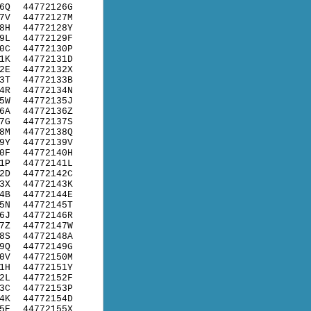
6Q
44772126G
7V
44772127M
8H
44772128Y
9L
44772129F
0C
44772130P
1K
44772131D
2E
44772132X
3T
44772133B
4R
44772134N
5W
44772135J
6A
44772136Z
7G
44772137S
8M
44772138Q
9Y
44772139V
0F
44772140H
1P
44772141L
2D
44772142C
3X
44772143K
4B
44772144E
5N
44772145T
6J
44772146R
7Z
44772147W
8S
44772148A
9Q
44772149G
0V
44772150M
1H
44772151Y
2L
44772152F
3C
44772153P
4K
44772154D
5E
44772155X