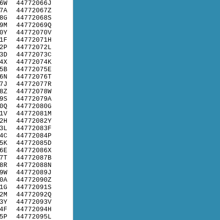
6W
44772066J
7A
44772067Z
8G
44772068S
9M
44772069Q
0Y
44772070V
1F
44772071H
2P
44772072L
3D
44772073C
4X
44772074K
5B
44772075E
6N
44772076T
7J
44772077R
8Z
44772078W
9S
44772079A
0Q
44772080G
1V
44772081M
2H
44772082Y
3L
44772083F
4C
44772084P
5K
44772085D
6E
44772086X
7T
44772087B
8R
44772088N
9W
44772089J
0A
44772090Z
1G
44772091S
2M
44772092Q
3Y
44772093V
4F
44772094H
5P
44772095L