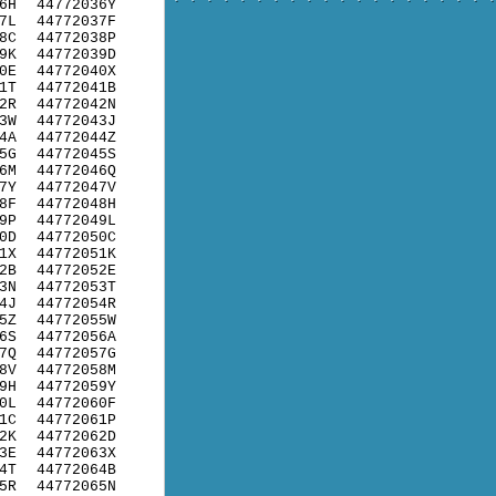
6H
44772036Y
7L
44772037F
8C
44772038P
9K
44772039D
0E
44772040X
1T
44772041B
2R
44772042N
3W
44772043J
4A
44772044Z
5G
44772045S
6M
44772046Q
7Y
44772047V
8F
44772048H
9P
44772049L
0D
44772050C
1X
44772051K
2B
44772052E
3N
44772053T
4J
44772054R
5Z
44772055W
6S
44772056A
7Q
44772057G
8V
44772058M
9H
44772059Y
0L
44772060F
1C
44772061P
2K
44772062D
3E
44772063X
4T
44772064B
5R
44772065N