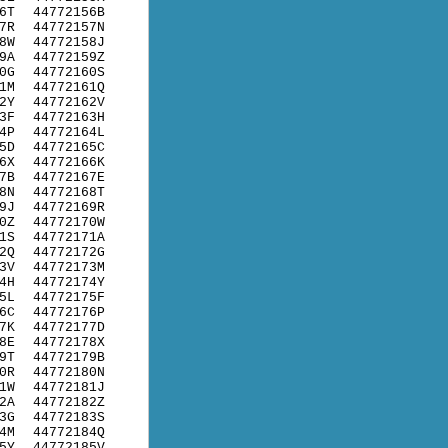
6T
44772156B
7R
44772157N
8W
44772158J
9A
44772159Z
0G
44772160S
1M
44772161Q
2Y
44772162V
3F
44772163H
4P
44772164L
5D
44772165C
6X
44772166K
7B
44772167E
8N
44772168T
9J
44772169R
0Z
44772170W
1S
44772171A
2Q
44772172G
3V
44772173M
4H
44772174Y
5L
44772175F
6C
44772176P
7K
44772177D
8E
44772178X
9T
44772179B
0R
44772180N
1W
44772181J
2A
44772182Z
3G
44772183S
4M
44772184Q
5Y
44772185V