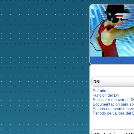
DNI
Portada
Función del DNI
Solicitar y renovar el D
Documentación para soli
Países que permiten via
Periodo de validez del 