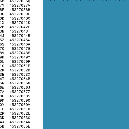
6M
45327036Q
7Y
45327037V
8F
45327038H
9P
45327039L
0D
45327040C
1X
45327041K
2B
45327042E
3N
45327043T
4J
45327044R
5Z
45327045W
6S
45327046A
7Q
45327047G
8V
45327048M
9H
45327049Y
0L
45327050F
1C
45327051P
2K
45327052D
3E
45327053X
4T
45327054B
5R
45327055N
6W
45327056J
7A
45327057Z
8G
45327058S
9M
45327059Q
0Y
45327060V
1F
45327061H
2P
45327062L
3D
45327063C
4X
45327064K
5B
45327065E