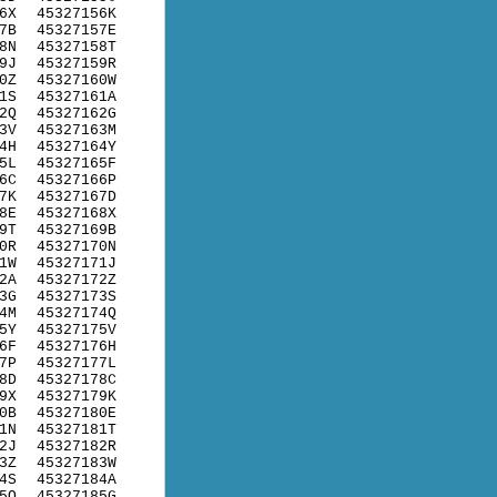
6X
45327156K
7B
45327157E
8N
45327158T
9J
45327159R
0Z
45327160W
1S
45327161A
2Q
45327162G
3V
45327163M
4H
45327164Y
5L
45327165F
6C
45327166P
7K
45327167D
8E
45327168X
9T
45327169B
0R
45327170N
1W
45327171J
2A
45327172Z
3G
45327173S
4M
45327174Q
5Y
45327175V
6F
45327176H
7P
45327177L
8D
45327178C
9X
45327179K
0B
45327180E
1N
45327181T
2J
45327182R
3Z
45327183W
4S
45327184A
5Q
45327185G