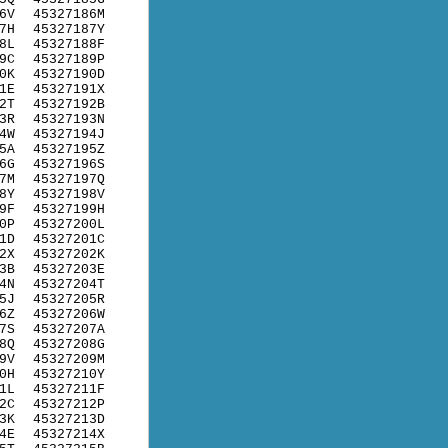
6V
45327186M
7H
45327187Y
8L
45327188F
9C
45327189P
0K
45327190D
1E
45327191X
2T
45327192B
3R
45327193N
4W
45327194J
5A
45327195Z
6G
45327196S
7M
45327197Q
8Y
45327198V
9F
45327199H
0P
45327200L
1D
45327201C
2X
45327202K
3B
45327203E
4N
45327204T
5J
45327205R
6Z
45327206W
7S
45327207A
8Q
45327208G
9V
45327209M
0H
45327210Y
1L
45327211F
2C
45327212P
3K
45327213D
4E
45327214X