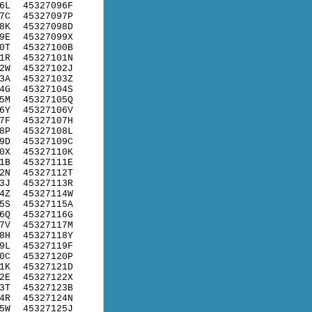
6L
45327096F
7C
45327097P
8K
45327098D
9E
45327099X
0T
45327100B
1R
45327101N
2W
45327102J
3A
45327103Z
4G
45327104S
5M
45327105Q
6Y
45327106V
7F
45327107H
8P
45327108L
9D
45327109C
0X
45327110K
1B
45327111E
2N
45327112T
3J
45327113R
4Z
45327114W
5S
45327115A
6Q
45327116G
7V
45327117M
8H
45327118Y
9L
45327119F
0C
45327120P
1K
45327121D
2E
45327122X
3T
45327123B
4R
45327124N
5W
45327125J