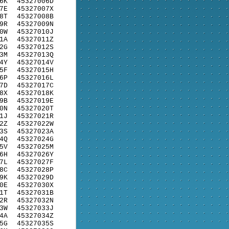
6K
45327006D
7E
45327007X
8T
45327008B
9R
45327009N
0W
45327010J
1A
45327011Z
2G
45327012S
3M
45327013Q
4Y
45327014V
5F
45327015H
6P
45327016L
7D
45327017C
8X
45327018K
9B
45327019E
0N
45327020T
1J
45327021R
2Z
45327022W
3S
45327023A
4Q
45327024G
5V
45327025M
6H
45327026Y
7L
45327027F
8C
45327028P
9K
45327029D
0E
45327030X
1T
45327031B
2R
45327032N
3W
45327033J
4A
45327034Z
5G
45327035S