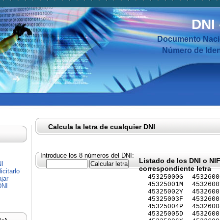
DNI
Documento Nacio
Número de Ident
Calcula la letra de cualquier DNI
Introduce los 8 números del DNI:
Listado de los DNI o NI
NI
correspondiente letra
citarlo
45325000G
4532600
jar
45325001M
4532600
DNI
45325002Y
4532600
45325003F
4532600
45325004P
4532600
45325005D
4532600