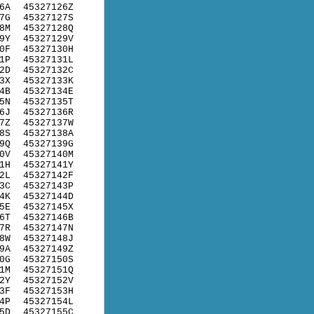
6A
45327126Z
7G
45327127S
8M
45327128Q
9Y
45327129V
0F
45327130H
1P
45327131L
2D
45327132C
3X
45327133K
4B
45327134E
5N
45327135T
6J
45327136R
7Z
45327137W
8S
45327138A
9Q
45327139G
0V
45327140M
1H
45327141Y
2L
45327142F
3C
45327143P
4K
45327144D
5E
45327145X
6T
45327146B
7R
45327147N
8W
45327148J
9A
45327149Z
0G
45327150S
1M
45327151Q
2Y
45327152V
3F
45327153H
4P
45327154L
5D
45327155C