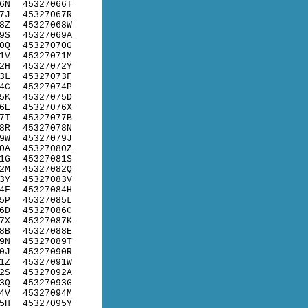
6N
45327066T
7J
45327067R
8Z
45327068W
9S
45327069A
0Q
45327070G
1V
45327071M
2H
45327072Y
3L
45327073F
4C
45327074P
5K
45327075D
6E
45327076X
7T
45327077B
8R
45327078N
9W
45327079J
0A
45327080Z
1G
45327081S
2M
45327082Q
3Y
45327083V
4F
45327084H
5P
45327085L
6D
45327086C
7X
45327087K
8B
45327088E
9N
45327089T
0J
45327090R
1Z
45327091W
2S
45327092A
3Q
45327093G
4V
45327094M
5H
45327095Y