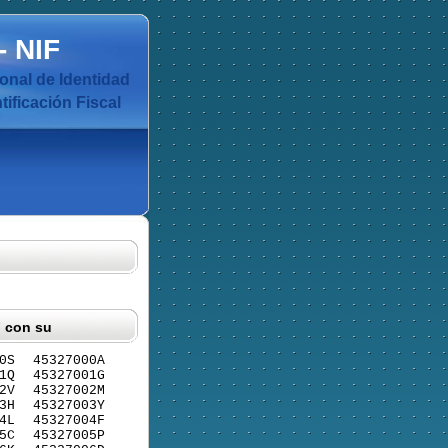
-
NIF
nal de Identidad
ificación Fiscal
F con su
0S
45327000A
1Q
45327001G
2V
45327002M
3H
45327003Y
4L
45327004F
5C
45327005P