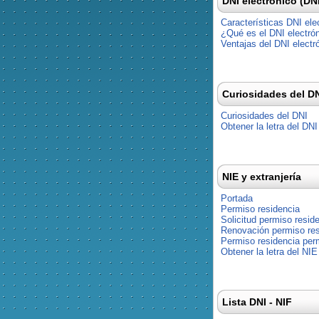
DNI electrónico (DN
Características DNI ele
¿Qué es el DNI electró
Ventajas del DNI electr
Curiosidades del D
Curiosidades del DNI
Obtener la letra del DNI
NIE y extranjería
Portada
Permiso residencia
Solicitud permiso resid
Renovación permiso res
Permiso residencia pe
Obtener la letra del NIE
Lista DNI - NIF