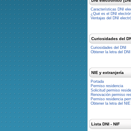
DNI electrónico (DN
Características DNI ele
¿Qué es el DNI electró
Ventajas del DNI electr
Curiosidades del D
Curiosidades del DNI
Obtener la letra del DNI
NIE y extranjería
Portada
Permiso residencia
Solicitud permiso resid
Renovación permiso res
Permiso residencia pe
Obtener la letra del NIE
Lista DNI - NIF