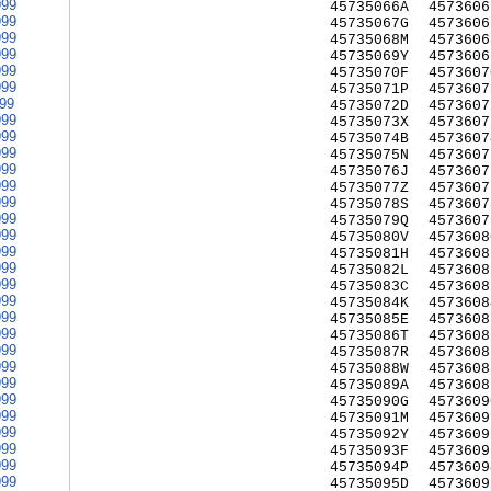
999
45735066A
4573606
999
45735067G
4573606
999
45735068M
4573606
999
45735069Y
4573606
999
45735070F
4573607
999
45735071P
4573607
999
45735072D
4573607
999
45735073X
4573607
999
45735074B
4573607
999
45735075N
4573607
999
45735076J
4573607
999
45735077Z
4573607
999
45735078S
4573607
999
45735079Q
4573607
999
45735080V
4573608
999
45735081H
4573608
999
45735082L
4573608
999
45735083C
4573608
999
45735084K
4573608
999
45735085E
4573608
999
45735086T
4573608
999
45735087R
4573608
999
45735088W
4573608
999
45735089A
4573608
999
45735090G
4573609
999
45735091M
4573609
999
45735092Y
4573609
999
45735093F
4573609
999
45735094P
4573609
999
45735095D
4573609