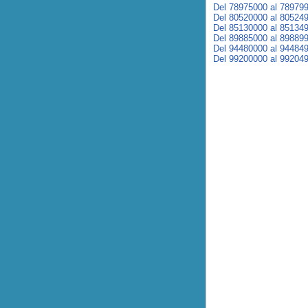
Del 78975000 al 78979
Del 80520000 al 80524
Del 85130000 al 85134
Del 89885000 al 89889
Del 94480000 al 94484
Del 99200000 al 99204