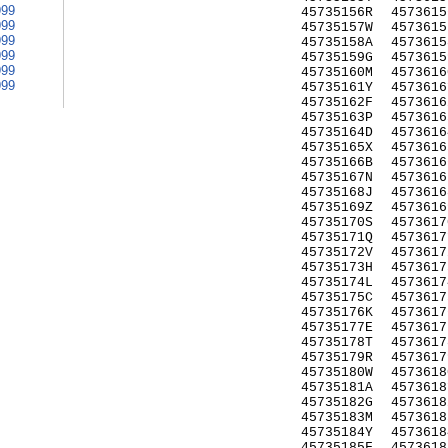
999
45735156R
4573615
999
45735157W
4573615
999
45735158A
4573615
999
45735159G
4573615
999
45735160M
4573616
999
45735161Y
4573616
45735162F
4573616
45735163P
4573616
45735164D
4573616
45735165X
4573616
45735166B
4573616
45735167N
4573616
45735168J
4573616
45735169Z
4573616
45735170S
4573617
45735171Q
4573617
45735172V
4573617
45735173H
4573617
45735174L
4573617
45735175C
4573617
45735176K
4573617
45735177E
4573617
45735178T
4573617
45735179R
4573617
45735180W
4573618
45735181A
4573618
45735182G
4573618
45735183M
4573618
45735184Y
4573618
45735185F
4573618