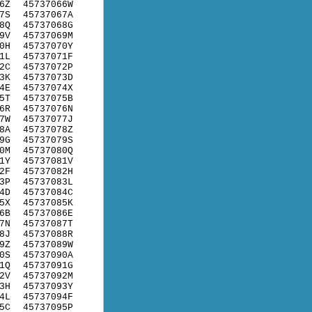
6Z
45737066W
7S
45737067A
8Q
45737068G
9V
45737069M
0H
45737070Y
1L
45737071F
2C
45737072P
3K
45737073D
4E
45737074X
5T
45737075B
6R
45737076N
7W
45737077J
8A
45737078Z
9G
45737079S
0M
45737080Q
1Y
45737081V
2F
45737082H
3P
45737083L
4D
45737084C
5X
45737085K
6B
45737086E
7N
45737087T
8J
45737088R
9Z
45737089W
0S
45737090A
1Q
45737091G
2V
45737092M
3H
45737093Y
4L
45737094F
5C
45737095P