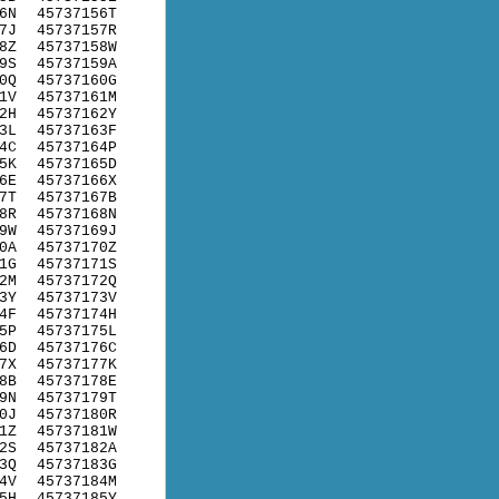
6N
45737156T
7J
45737157R
8Z
45737158W
9S
45737159A
0Q
45737160G
1V
45737161M
2H
45737162Y
3L
45737163F
4C
45737164P
5K
45737165D
6E
45737166X
7T
45737167B
8R
45737168N
9W
45737169J
0A
45737170Z
1G
45737171S
2M
45737172Q
3Y
45737173V
4F
45737174H
5P
45737175L
6D
45737176C
7X
45737177K
8B
45737178E
9N
45737179T
0J
45737180R
1Z
45737181W
2S
45737182A
3Q
45737183G
4V
45737184M
5H
45737185Y