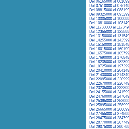
Del 06165000 al 06169
Del 07510000 al 07514
Del 08815000 al 08819
Del 09325000 al 09329
Del 10005000 al 10009
Del 10810000 al 10814
Del 11730000 al 11734
Del 12355000 al 12359
Del 13150000 al 13154
Del 14255000 al 14259
Del 15150000 al 15154
Del 16015000 al 16019
Del 16575000 al 16579
Del 17690000 al 17694
Del 18235000 al 18239
Del 19725000 al 19729
Del 20410000 al 20414
Del 21430000 al 21434
Del 22095000 al 22099
Del 22670000 al 22674
Del 23235000 al 23239
Del 24155000 al 24159
Del 24760000 al 24764
Del 25395000 al 25399
Del 25895000 al 25899
Del 26665000 al 26669
Del 27455000 al 27459
Del 28475000 al 28479
Del 28770000 al 28774
Del 29075000 al 29079