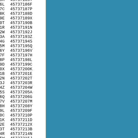
6L
45737186F
7C
45737187P
8K
45737188D
9E
45737189X
0T
45737190B
1R
45737191N
2W
45737192J
3A
45737193Z
4G
45737194S
5M
45737195Q
6Y
45737196V
7F
45737197H
8P
45737198L
9D
45737199C
0X
45737200K
1B
45737201E
2N
45737202T
3J
45737203R
4Z
45737204W
5S
45737205A
6Q
45737206G
7V
45737207M
8H
45737208Y
9L
45737209F
0C
45737210P
1K
45737211D
2E
45737212X
3T
45737213B
4R
45737214N