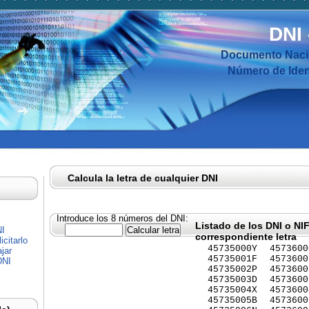
DNI
Documento Nacio
Número de Ident
Calcula la letra de cualquier DNI
Introduce los 8 números del DNI:
Listado de los DNI o NI
NI
correspondiente letra
citarlo
45735000Y
4573600
jar
45735001F
4573600
DNI
45735002P
4573600
45735003D
4573600
45735004X
4573600
45735005B
4573600