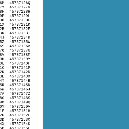
6M
45737126Q
7Y
45737127V
8F
45737128H
9P
45737129L
0D
45737130C
1X
45737131K
2B
45737132E
3N
45737133T
4J
45737134R
5Z
45737135W
6S
45737136A
7Q
45737137G
8V
45737138M
9H
45737139Y
0L
45737140F
1C
45737141P
2K
45737142D
3E
45737143X
4T
45737144B
5R
45737145N
6W
45737146J
7A
45737147Z
8G
45737148S
9M
45737149Q
0Y
45737150V
1F
45737151H
2P
45737152L
3D
45737153C
4X
45737154K
5B
45737155E