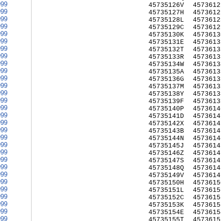
999
45735126V
4573612
999
45735127H
4573612
999
45735128L
4573612
999
45735129C
4573612
999
45735130K
4573613
999
45735131E
4573613
999
45735132T
4573613
999
45735133R
4573613
999
45735134W
4573613
999
45735135A
4573613
999
45735136G
4573613
999
45735137M
4573613
999
45735138Y
4573613
999
45735139F
4573613
999
45735140P
4573614
999
45735141D
4573614
999
45735142X
4573614
999
45735143B
4573614
999
45735144N
4573614
999
45735145J
4573614
999
45735146Z
4573614
999
45735147S
4573614
999
45735148Q
4573614
999
45735149V
4573614
999
45735150H
4573615
999
45735151L
4573615
999
45735152C
4573615
999
45735153K
4573615
999
45735154E
4573615
999
45735155T
4573615