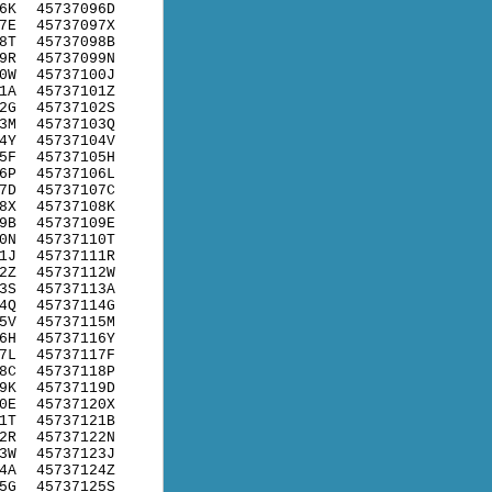
6K
45737096D
7E
45737097X
8T
45737098B
9R
45737099N
0W
45737100J
1A
45737101Z
2G
45737102S
3M
45737103Q
4Y
45737104V
5F
45737105H
6P
45737106L
7D
45737107C
8X
45737108K
9B
45737109E
0N
45737110T
1J
45737111R
2Z
45737112W
3S
45737113A
4Q
45737114G
5V
45737115M
6H
45737116Y
7L
45737117F
8C
45737118P
9K
45737119D
0E
45737120X
1T
45737121B
2R
45737122N
3W
45737123J
4A
45737124Z
5G
45737125S