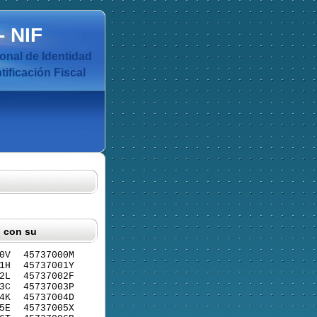
-
NIF
nal de Identidad
ificación Fiscal
F con su
0V
45737000M
1H
45737001Y
2L
45737002F
3C
45737003P
4K
45737004D
5E
45737005X