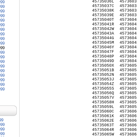
45735036L
4573603
999
45735037C
4573603
999
45735038K
4573603
999
45735039E
4573603
999
45735040T
4573604
999
45735041R
4573604
999
45735042W
4573604
999
45735043A
4573604
999
45735044G
4573604
999
45735045M
4573604
999
45735046Y
4573604
999
45735047F
4573604
999
45735048P
4573604
999
45735049D
4573604
999
45735050X
4573605
999
45735051B
4573605
999
45735052N
4573605
999
45735053J
4573605
999
45735054Z
4573605
999
45735055S
4573605
999
45735056Q
4573605
45735057V
4573605
45735058H
4573605
45735059L
4573605
45735060C
4573606
45735061K
4573606
99
45735062E
4573606
999
45735063T
4573606
999
45735064R
4573606
999
45735065W
4573606