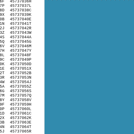
6F
45737036H
7P
45737037L
8D
45737038C
9X
45737039K
0B
45737040E
1N
45737041T
2J
45737042R
3Z
45737043W
4S
45737044A
5Q
45737045G
6V
45737046M
7H
45737047Y
8L
45737048F
9C
45737049P
0K
45737050D
1E
45737051X
2T
45737052B
3R
45737053N
4W
45737054J
5A
45737055Z
6G
45737056S
7M
45737057Q
8Y
45737058V
9F
45737059H
0P
45737060L
1D
45737061C
2X
45737062K
3B
45737063E
4N
45737064T
5J
45737065R