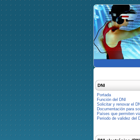
DNI
Portada
Función del DNI
Solicitar y renovar el D
Documentación para soli
Países que permiten via
Periodo de validez del 