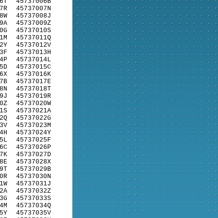
6T
45737006B
7R
45737007N
8W
45737008J
9A
45737009Z
0G
45737010S
1M
45737011Q
2Y
45737012V
3F
45737013H
4P
45737014L
5D
45737015C
6X
45737016K
7B
45737017E
8N
45737018T
9J
45737019R
0Z
45737020W
1S
45737021A
2Q
45737022G
3V
45737023M
4H
45737024Y
5L
45737025F
6C
45737026P
7K
45737027D
8E
45737028X
9T
45737029B
0R
45737030N
1W
45737031J
2A
45737032Z
3G
45737033S
4M
45737034Q
5Y
45737035V