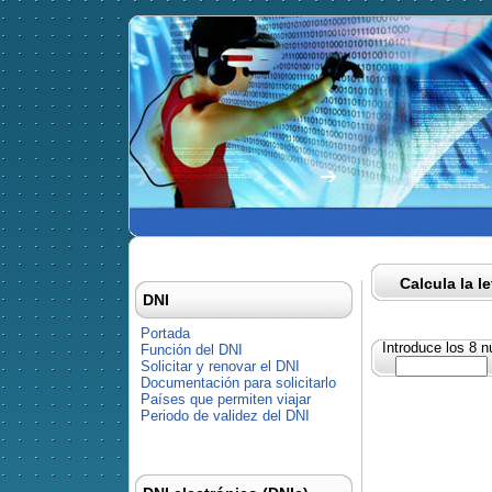
Calcula la l
DNI
Portada
Introduce los 8 
Función del DNI
Solicitar y renovar el DNI
Documentación para solicitarlo
Países que permiten viajar
Periodo de validez del DNI