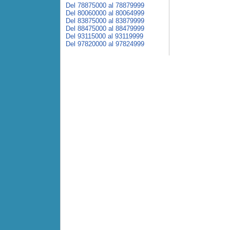
Del 78875000 al 78879999
Del 80060000 al 80064999
Del 83875000 al 83879999
Del 88475000 al 88479999
Del 93115000 al 93119999
Del 97820000 al 97824999