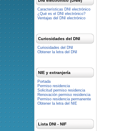
DNI electrónico (DNIe)
Características DNI electrónico
¿Qué es el DNI electrónico?
Ventajas del DNI electrónico
Curiosidades del DNI
Curiosidades del DNI
Obtener la letra del DNI
NIE y extranjería
Portada
Permiso residencia
Solicitud permiso residencia
Renovación permiso residencia
Permiso residencia permanente
Obtener la letra del NIE
Lista DNI - NIF