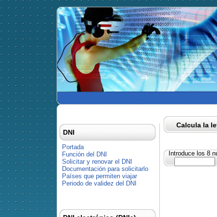
Calcula la l
DNI
Portada
Introduce los 8 
Función del DNI
Solicitar y renovar el DNI
Documentación para solicitarlo
Países que permiten viajar
Periodo de validez del DNI