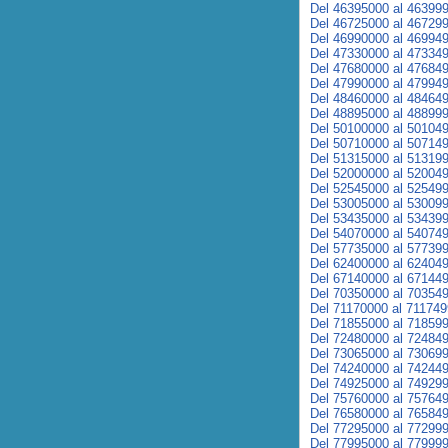
Del 46395000 al 46399
Del 46725000 al 46729
Del 46990000 al 46994
Del 47330000 al 47334
Del 47680000 al 47684
Del 47990000 al 47994
Del 48460000 al 48464
Del 48895000 al 48899
Del 50100000 al 50104
Del 50710000 al 50714
Del 51315000 al 51319
Del 52000000 al 52004
Del 52545000 al 52549
Del 53005000 al 53009
Del 53435000 al 53439
Del 54070000 al 54074
Del 57735000 al 57739
Del 62400000 al 62404
Del 67140000 al 67144
Del 70350000 al 70354
Del 71170000 al 71174
Del 71855000 al 71859
Del 72480000 al 72484
Del 73065000 al 73069
Del 74240000 al 74244
Del 74925000 al 74929
Del 75760000 al 75764
Del 76580000 al 76584
Del 77295000 al 77299
Del 77995000 al 77999