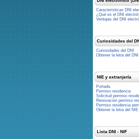
DNI electrónico (DN
Características DNI ele
¿Qué es el DNI electró
Ventajas del DNI electr
Curiosidades del D
Curiosidades del DNI
Obtener la letra del DNI
NIE y extranjería
Portada
Permiso residencia
Solicitud permiso resid
Renovación permiso res
Permiso residencia pe
Obtener la letra del NIE
Lista DNI - NIF