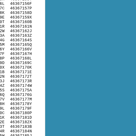
6L
46367156F
7C
46367157P
8K
46367158D
9E
46367159X
0T
46367160B
1R
46367161N
2W
46367162J
3A
46367163Z
4G
46367164S
5M
46367165Q
6Y
46367166V
7F
46367167H
8P
46367168L
9D
46367169C
0X
46367170K
1B
46367171E
2N
46367172T
3J
46367173R
4Z
46367174W
5S
46367175A
6Q
46367176G
7V
46367177M
8H
46367178Y
9L
46367179F
0C
46367180P
1K
46367181D
2E
46367182X
3T
46367183B
4R
46367184N
5W
46367185J