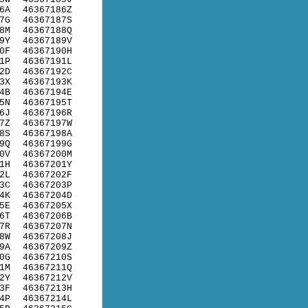
6A
46367186Z
7G
46367187S
8M
46367188Q
9Y
46367189V
0F
46367190H
1P
46367191L
2D
46367192C
3X
46367193K
4B
46367194E
5N
46367195T
6J
46367196R
7Z
46367197W
8S
46367198A
9Q
46367199G
0V
46367200M
1H
46367201Y
2L
46367202F
3C
46367203P
4K
46367204D
5E
46367205X
6T
46367206B
7R
46367207N
8W
46367208J
9A
46367209Z
0G
46367210S
1M
46367211Q
2Y
46367212V
3F
46367213H
4P
46367214L