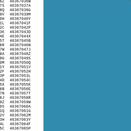
6Z
46367036W
7S
46367037A
8Q
46367038G
9V
46367039M
0H
46367040Y
1L
46367041F
2C
46367042P
3K
46367043D
4E
46367044X
5T
46367045B
6R
46367046N
7W
46367047J
8A
46367048Z
9G
46367049S
0M
46367050Q
1Y
46367051V
2F
46367052H
3P
46367053L
4D
46367054C
5X
46367055K
6B
46367056E
7N
46367057T
8J
46367058R
9Z
46367059W
0S
46367060A
1Q
46367061G
2V
46367062M
3H
46367063Y
4L
46367064F
5C
46367065P