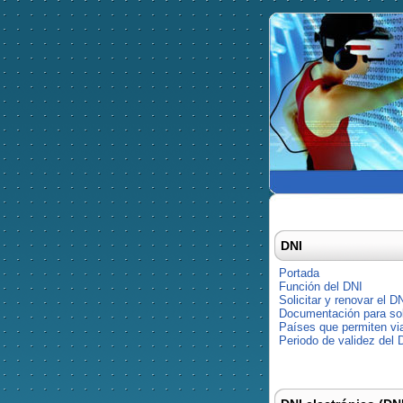
DNI
Portada
Función del DNI
Solicitar y renovar el D
Documentación para soli
Países que permiten via
Periodo de validez del 