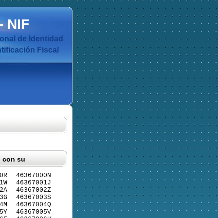
-
NIF
nal de Identidad
ificación Fiscal
F con su
0R
46367000N
1W
46367001J
2A
46367002Z
3G
46367003S
4M
46367004Q
5Y
46367005V