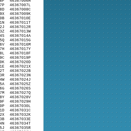
6F
46367006H
7P
46367007L
8D
46367008C
9X
46367009K
0B
46367010E
1N
46367011T
2J
46367012R
3Z
46367013W
4S
46367014A
5Q
46367015G
6V
46367016M
7H
46367017Y
8L
46367018F
9C
46367019P
0K
46367020D
1E
46367021X
2T
46367022B
3R
46367023N
4W
46367024J
5A
46367025Z
6G
46367026S
7M
46367027Q
8Y
46367028V
9F
46367029H
0P
46367030L
1D
46367031C
2X
46367032K
3B
46367033E
4N
46367034T
5J
46367035R