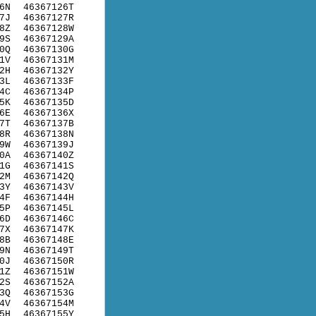
6N
46367126T
7J
46367127R
8Z
46367128W
9S
46367129A
0Q
46367130G
1V
46367131M
2H
46367132Y
3L
46367133F
4C
46367134P
5K
46367135D
6E
46367136X
7T
46367137B
8R
46367138N
9W
46367139J
0A
46367140Z
1G
46367141S
2M
46367142Q
3Y
46367143V
4F
46367144H
5P
46367145L
6D
46367146C
7X
46367147K
8B
46367148E
9N
46367149T
0J
46367150R
1Z
46367151W
2S
46367152A
3Q
46367153G
4V
46367154M
5H
46367155Y