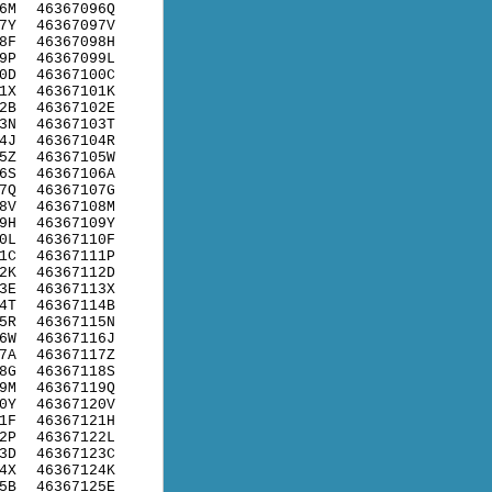
6M
46367096Q
7Y
46367097V
8F
46367098H
9P
46367099L
0D
46367100C
1X
46367101K
2B
46367102E
3N
46367103T
4J
46367104R
5Z
46367105W
6S
46367106A
7Q
46367107G
8V
46367108M
9H
46367109Y
0L
46367110F
1C
46367111P
2K
46367112D
3E
46367113X
4T
46367114B
5R
46367115N
6W
46367116J
7A
46367117Z
8G
46367118S
9M
46367119Q
0Y
46367120V
1F
46367121H
2P
46367122L
3D
46367123C
4X
46367124K
5B
46367125E