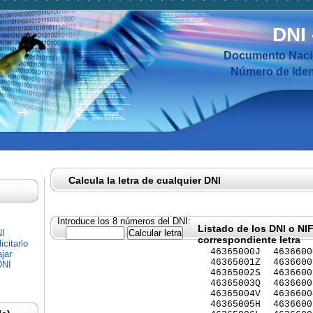
DNI
Documento Nacio
Número de Ident
Calcula la letra de cualquier DNI
Introduce los 8 números del DNI:
Listado de los DNI o NI
NI
correspondiente letra
citarlo
46365000J
4636600
jar
46365001Z
4636600
DNI
46365002S
4636600
46365003Q
4636600
46365004V
4636600
46365005H
4636600