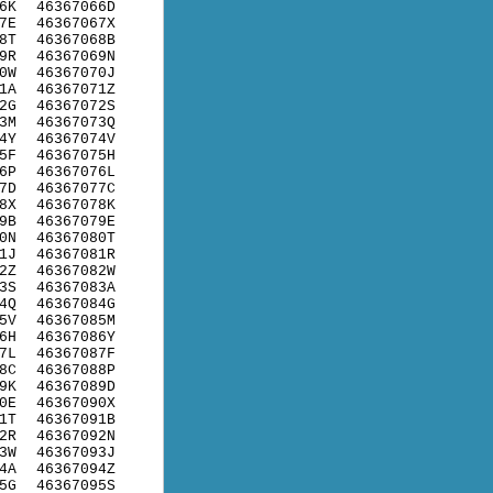
6K
46367066D
7E
46367067X
8T
46367068B
9R
46367069N
0W
46367070J
1A
46367071Z
2G
46367072S
3M
46367073Q
4Y
46367074V
5F
46367075H
6P
46367076L
7D
46367077C
8X
46367078K
9B
46367079E
0N
46367080T
1J
46367081R
2Z
46367082W
3S
46367083A
4Q
46367084G
5V
46367085M
6H
46367086Y
7L
46367087F
8C
46367088P
9K
46367089D
0E
46367090X
1T
46367091B
2R
46367092N
3W
46367093J
4A
46367094Z
5G
46367095S