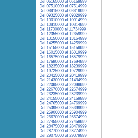
Del 06165000 al 06169999
Del 07510000 al 07514999
Del 08815000 al 08819999
Del 09325000 al 09329999
Del 10010000 al 10014999
Del 10810000 al 10814999
Del 11730000 al 11734999
Del 12355000 al 12359999
Del 13150000 al 13154999
Del 14255000 al 14259999
Del 15155000 al 15159999
Del 16015000 al 16019999
Del 16575000 al 16579999
Del 17690000 al 17694999
Del 18235000 al 18239999
Del 19725000 al 19729999
Del 20415000 al 20419999
Del 21430000 al 21434999
Del 22095000 al 22099999
Del 22670000 al 22674999
Del 23235000 al 23239999
Del 24155000 al 24159999
Del 24765000 al 24769999
Del 25395000 al 25399999
Del 25900000 al 25904999
Del 26670000 al 26674999
Del 27455000 al 27459999
Del 28475000 al 28479999
Del 28770000 al 28774999
Del 29075000 al 29079999