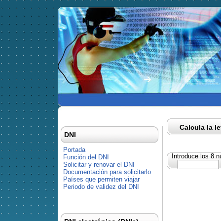
Calcula la l
DNI
Portada
Introduce los 8 
Función del DNI
Solicitar y renovar el DNI
Documentación para solicitarlo
Países que permiten viajar
Periodo de validez del DNI