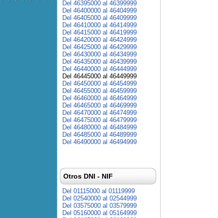
Del 46395000 al 46399999
Del 46400000 al 46404999
Del 46405000 al 46409999
Del 46410000 al 46414999
Del 46415000 al 46419999
Del 46420000 al 46424999
Del 46425000 al 46429999
Del 46430000 al 46434999
Del 46435000 al 46439999
Del 46440000 al 46444999
Del 46445000 al 46449999
Del 46450000 al 46454999
Del 46455000 al 46459999
Del 46460000 al 46464999
Del 46465000 al 46469999
Del 46470000 al 46474999
Del 46475000 al 46479999
Del 46480000 al 46484999
Del 46485000 al 46489999
Del 46490000 al 46494999
Otros DNI - NIF
Del 01115000 al 01119999
Del 02540000 al 02544999
Del 03575000 al 03579999
Del 05160000 al 05164999