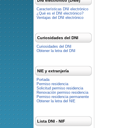
DNI electrónico (DNIe)
Características DNI electrónico
¿Qué es el DNI electrónico?
Ventajas del DNI electrónico
Curiosidades del DNI
Curiosidades del DNI
Obtener la letra del DNI
NIE y extranjería
Portada
Permiso residencia
Solicitud permiso residencia
Renovación permiso residencia
Permiso residencia permanente
Obtener la letra del NIE
Lista DNI - NIF