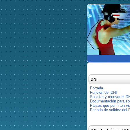
DNI
Portada
Función del DNI
Solicitar y renovar el D
Documentación para soli
Países que permiten via
Periodo de validez del 