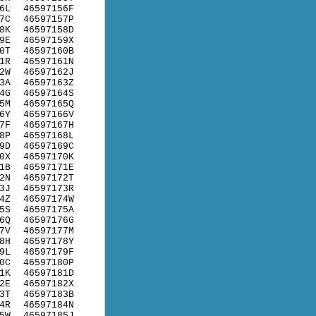
6L
46597156F
7C
46597157P
8K
46597158D
9E
46597159X
0T
46597160B
1R
46597161N
2W
46597162J
3A
46597163Z
4G
46597164S
5M
46597165Q
6Y
46597166V
7F
46597167H
8P
46597168L
9D
46597169C
0X
46597170K
1B
46597171E
2N
46597172T
3J
46597173R
4Z
46597174W
5S
46597175A
6Q
46597176G
7V
46597177M
8H
46597178Y
9L
46597179F
0C
46597180P
1K
46597181D
2E
46597182X
3T
46597183B
4R
46597184N
5W
46597185J