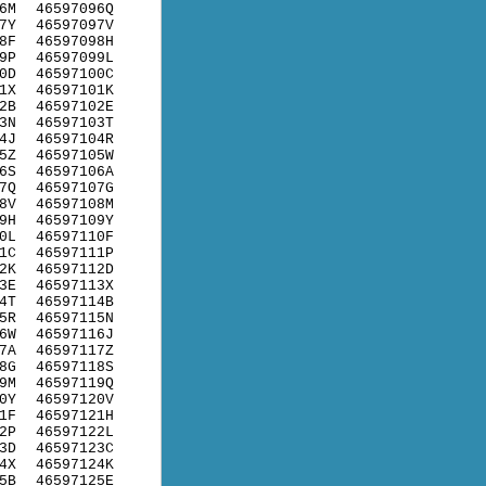
6M
46597096Q
7Y
46597097V
8F
46597098H
9P
46597099L
0D
46597100C
1X
46597101K
2B
46597102E
3N
46597103T
4J
46597104R
5Z
46597105W
6S
46597106A
7Q
46597107G
8V
46597108M
9H
46597109Y
0L
46597110F
1C
46597111P
2K
46597112D
3E
46597113X
4T
46597114B
5R
46597115N
6W
46597116J
7A
46597117Z
8G
46597118S
9M
46597119Q
0Y
46597120V
1F
46597121H
2P
46597122L
3D
46597123C
4X
46597124K
5B
46597125E