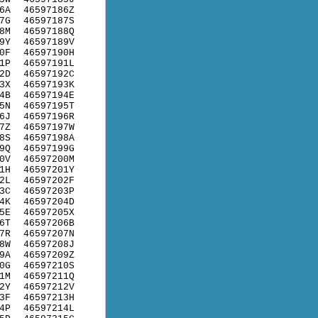
6A
46597186Z
7G
46597187S
8M
46597188Q
9Y
46597189V
0F
46597190H
1P
46597191L
2D
46597192C
3X
46597193K
4B
46597194E
5N
46597195T
6J
46597196R
7Z
46597197W
8S
46597198A
9Q
46597199G
0V
46597200M
1H
46597201Y
2L
46597202F
3C
46597203P
4K
46597204D
5E
46597205X
6T
46597206B
7R
46597207N
8W
46597208J
9A
46597209Z
0G
46597210S
1M
46597211Q
2Y
46597212V
3F
46597213H
4P
46597214L