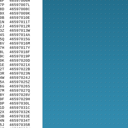
6F
46597006H
7P
46597007L
8D
46597008C
9X
46597009K
0B
46597010E
1N
46597011T
2J
46597012R
3Z
46597013W
4S
46597014A
5Q
46597015G
6V
46597016M
7H
46597017Y
8L
46597018F
9C
46597019P
0K
46597020D
1E
46597021X
2T
46597022B
3R
46597023N
4W
46597024J
5A
46597025Z
6G
46597026S
7M
46597027Q
8Y
46597028V
9F
46597029H
0P
46597030L
1D
46597031C
2X
46597032K
3B
46597033E
4N
46597034T
5J
46597035R