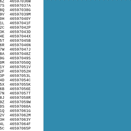
6Z
46597036W
7S
46597037A
8Q
46597038G
9V
46597039M
0H
46597040Y
1L
46597041F
2C
46597042P
3K
46597043D
4E
46597044X
5T
46597045B
6R
46597046N
7W
46597047J
8A
46597048Z
9G
46597049S
0M
46597050Q
1Y
46597051V
2F
46597052H
3P
46597053L
4D
46597054C
5X
46597055K
6B
46597056E
7N
46597057T
8J
46597058R
9Z
46597059W
0S
46597060A
1Q
46597061G
2V
46597062M
3H
46597063Y
4L
46597064F
5C
46597065P