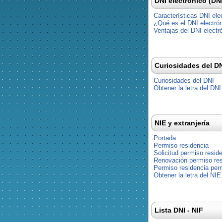
DNI electrónico (DN
Características DNI ele
¿Qué es el DNI electró
Ventajas del DNI electr
Curiosidades del D
Curiosidades del DNI
Obtener la letra del DNI
NIE y extranjería
Portada
Permiso residencia
Solicitud permiso resid
Renovación permiso res
Permiso residencia pe
Obtener la letra del NIE
Lista DNI - NIF