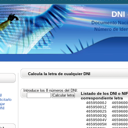
DNI
Documento Nacio
Número de Ident
Calcula la letra de cualquier DNI
Introduce los 8 números del DNI:
Listado de los DNI o NI
NI
correspondiente letra
citarlo
46595000J
4659600
jar
46595001Z
4659600
DNI
46595002S
4659600
46595003Q
4659600
46595004V
4659600
46595005H
4659600