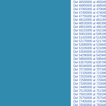
Del 46500000 al 46504
Del 46800000 al 46804
Del 47065000 al 47069
Del 47400000 al 47404
Del 47755000 al 47759
Del 48110000 al 48114
Del 48535000 al 48539
Del 49010000 al 49014
Del 50215000 al 50219
Del 50815000 al 50819
Del 51425000 al 51429
Del 52170000 al 52174
Del 52680000 al 52684
Del 53105000 al 53109
Del 53540000 al 53544
Del 54290000 al 54294
Del 58840000 al 58844
Del 63575000 al 63579
Del 68340000 al 68344
Del 70730000 al 70734
Del 71335000 al 71339
Del 72025000 al 72029
Del 72580000 al 72584
Del 73265000 al 73269
Del 74480000 al 74484
Del 75135000 al 75139
Del 75915000 al 75919
Del 76750000 al 76754
Del 77405000 al 77409
Del 78260000 al 78264