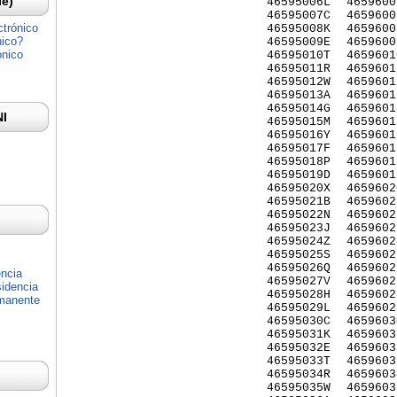
Ie)
46595006L
4659600
46595007C
4659600
ctrónico
46595008K
4659600
nico?
46595009E
4659600
ónico
46595010T
4659601
46595011R
4659601
46595012W
4659601
46595013A
4659601
46595014G
4659601
NI
46595015M
4659601
46595016Y
4659601
46595017F
4659601
46595018P
4659601
46595019D
4659601
46595020X
4659602
46595021B
4659602
46595022N
4659602
46595023J
4659602
46595024Z
4659602
46595025S
4659602
46595026Q
4659602
encia
46595027V
4659602
idencia
46595028H
4659602
rmanente
46595029L
4659602
46595030C
4659603
46595031K
4659603
46595032E
4659603
46595033T
4659603
46595034R
4659603
46595035W
4659603