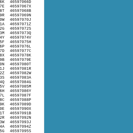
6K
46597066D
7E
46597067X
8T
46597068B
9R
46597069N
0W
46597070J
1A
46597071Z
2G
46597072S
3M
46597073Q
4Y
46597074V
5F
46597075H
6P
46597076L
7D
46597077C
8X
46597078K
9B
46597079E
0N
46597080T
1J
46597081R
2Z
46597082W
3S
46597083A
4Q
46597084G
5V
46597085M
6H
46597086Y
7L
46597087F
8C
46597088P
9K
46597089D
0E
46597090X
1T
46597091B
2R
46597092N
3W
46597093J
4A
46597094Z
5G
46597095S