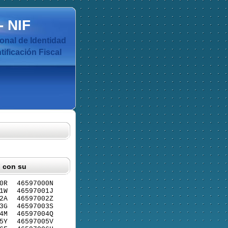
-
NIF
nal de Identidad
ificación Fiscal
F con su
0R
46597000N
1W
46597001J
2A
46597002Z
3G
46597003S
4M
46597004Q
5Y
46597005V