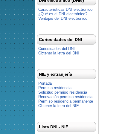
DNI electrónico (DNIe)
Características DNI electrónico
¿Qué es el DNI electrónico?
Ventajas del DNI electrónico
Curiosidades del DNI
Curiosidades del DNI
Obtener la letra del DNI
NIE y extranjería
Portada
Permiso residencia
Solicitud permiso residencia
Renovación permiso residencia
Permiso residencia permanente
Obtener la letra del NIE
Lista DNI - NIF