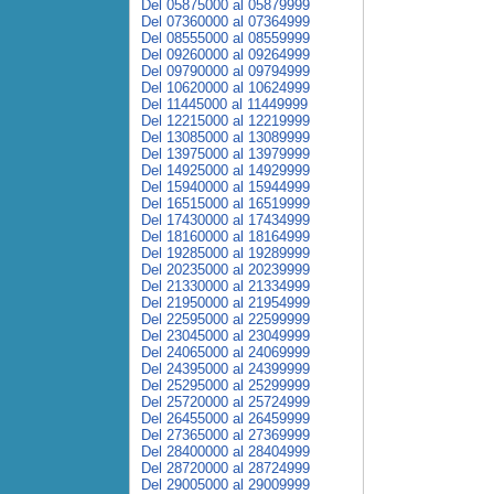
Del 05875000 al 05879999
Del 07360000 al 07364999
Del 08555000 al 08559999
Del 09260000 al 09264999
Del 09790000 al 09794999
Del 10620000 al 10624999
Del 11445000 al 11449999
Del 12215000 al 12219999
Del 13085000 al 13089999
Del 13975000 al 13979999
Del 14925000 al 14929999
Del 15940000 al 15944999
Del 16515000 al 16519999
Del 17430000 al 17434999
Del 18160000 al 18164999
Del 19285000 al 19289999
Del 20235000 al 20239999
Del 21330000 al 21334999
Del 21950000 al 21954999
Del 22595000 al 22599999
Del 23045000 al 23049999
Del 24065000 al 24069999
Del 24395000 al 24399999
Del 25295000 al 25299999
Del 25720000 al 25724999
Del 26455000 al 26459999
Del 27365000 al 27369999
Del 28400000 al 28404999
Del 28720000 al 28724999
Del 29005000 al 29009999