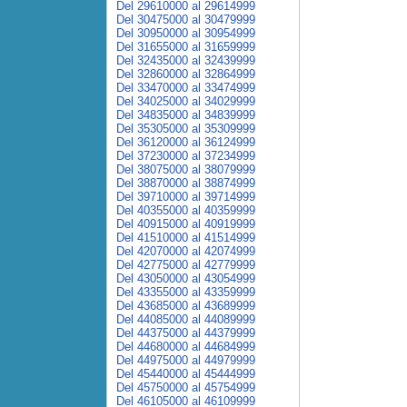
Del 29610000 al 29614999
Del 30475000 al 30479999
Del 30950000 al 30954999
Del 31655000 al 31659999
Del 32435000 al 32439999
Del 32860000 al 32864999
Del 33470000 al 33474999
Del 34025000 al 34029999
Del 34835000 al 34839999
Del 35305000 al 35309999
Del 36120000 al 36124999
Del 37230000 al 37234999
Del 38075000 al 38079999
Del 38870000 al 38874999
Del 39710000 al 39714999
Del 40355000 al 40359999
Del 40915000 al 40919999
Del 41510000 al 41514999
Del 42070000 al 42074999
Del 42775000 al 42779999
Del 43050000 al 43054999
Del 43355000 al 43359999
Del 43685000 al 43689999
Del 44085000 al 44089999
Del 44375000 al 44379999
Del 44680000 al 44684999
Del 44975000 al 44979999
Del 45440000 al 45444999
Del 45750000 al 45754999
Del 46105000 al 46109999