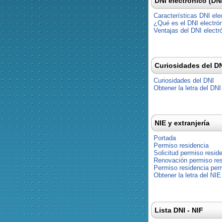
DNI electrónico (DN
Características DNI ele
¿Qué es el DNI electró
Ventajas del DNI electr
Curiosidades del D
Curiosidades del DNI
Obtener la letra del DNI
NIE y extranjería
Portada
Permiso residencia
Solicitud permiso resid
Renovación permiso res
Permiso residencia pe
Obtener la letra del NIE
Lista DNI - NIF