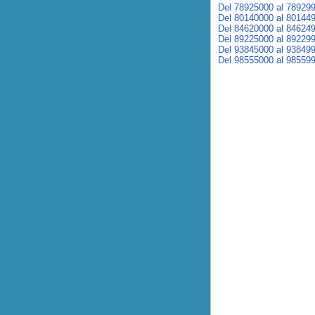
Del 78925000 al 78929
Del 80140000 al 80144
Del 84620000 al 84624
Del 89225000 al 89229
Del 93845000 al 93849
Del 98555000 al 98559