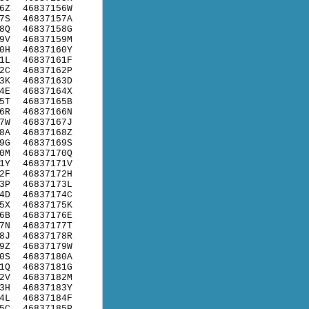
6Z
46837156W
7S
46837157A
8Q
46837158G
9V
46837159M
0H
46837160Y
1L
46837161F
2C
46837162P
3K
46837163D
4E
46837164X
5T
46837165B
6R
46837166N
7W
46837167J
8A
46837168Z
9G
46837169S
0M
46837170Q
1Y
46837171V
2F
46837172H
3P
46837173L
4D
46837174C
5X
46837175K
6B
46837176E
7N
46837177T
8J
46837178R
9Z
46837179W
0S
46837180A
1Q
46837181G
2V
46837182M
3H
46837183Y
4L
46837184F
5C
46837185P