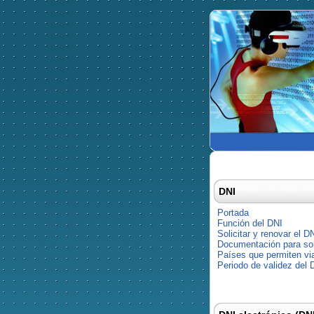
DNI
Portada
Función del DNI
Solicitar y renovar el D
Documentación para soli
Países que permiten via
Periodo de validez del 