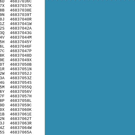
6D
46837036C
7X
46837037K
8B
46837038E
9N
46837039T
0J
46837040R
1Z
46837041W
2S
46837042A
3Q
46837043G
4V
46837044M
5H
46837045Y
6L
46837046F
7C
46837047P
8K
46837048D
9E
46837049X
0T
46837050B
1R
46837051N
2W
46837052J
3A
46837053Z
4G
46837054S
5M
46837055Q
6Y
46837056V
7F
46837057H
8P
46837058L
9D
46837059C
0X
46837060K
1B
46837061E
2N
46837062T
3J
46837063R
4Z
46837064W
5S
46837065A