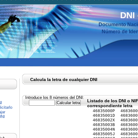
DNI
Documento Nacio
Número de Ident
Calcula la letra de cualquier DNI
Introduce los 8 números del DNI:
Listado de los DNI o NI
NI
correspondiente letra
citarlo
46835000P
4683600
jar
46835001D
4683600
DNI
46835002X
4683600
46835003B
4683600
46835004N
4683600
46835005J
4683600