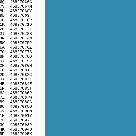
6Q
46837066G
7V
46837067M
8H
46837068Y
9L
46837069F
0C
46837070P
1K
46837071D
2E
46837072X
3T
46837073B
4R
46837074N
5W
46837075J
6A
46837076Z
7G
46837077S
8M
46837078Q
9Y
46837079V
0F
46837080H
1P
46837081L
2D
46837082C
3X
46837083K
4B
46837084E
5N
46837085T
6J
46837086R
7Z
46837087W
8S
46837088A
9Q
46837089G
0V
46837090M
1H
46837091Y
2L
46837092F
3C
46837093P
4K
46837094D
5E
46837095X