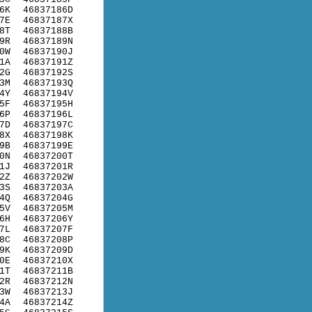
6K
46837186D
7E
46837187X
8T
46837188B
9R
46837189N
0W
46837190J
1A
46837191Z
2G
46837192S
3M
46837193Q
4Y
46837194V
5F
46837195H
6P
46837196L
7D
46837197C
8X
46837198K
9B
46837199E
0N
46837200T
1J
46837201R
2Z
46837202W
3S
46837203A
4Q
46837204G
5V
46837205M
6H
46837206Y
7L
46837207F
8C
46837208P
9K
46837209D
0E
46837210X
1T
46837211B
2R
46837212N
3W
46837213J
4A
46837214Z