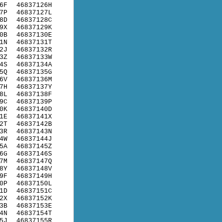
6F
46837126H
7P
46837127L
8D
46837128C
9X
46837129K
0B
46837130E
1N
46837131T
2J
46837132R
3Z
46837133W
4S
46837134A
5Q
46837135G
6V
46837136M
7H
46837137Y
8L
46837138F
9C
46837139P
0K
46837140D
1E
46837141X
2T
46837142B
3R
46837143N
4W
46837144J
5A
46837145Z
6G
46837146S
7M
46837147Q
8Y
46837148V
9F
46837149H
0P
46837150L
1D
46837151C
2X
46837152K
3B
46837153E
4N
46837154T
5J
46837155R