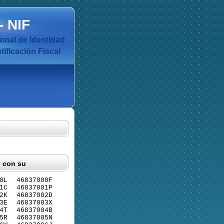
-
NIF
nal de Identidad
ificación Fiscal
F con su
0L
46837000F
1C
46837001P
2K
46837002D
3E
46837003X
4T
46837004B
5R
46837005N