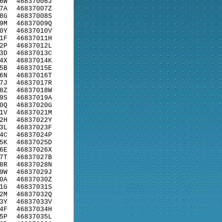
6W
46837006J
7A
46837007Z
8G
46837008S
9M
46837009Q
0Y
46837010V
1F
46837011H
2P
46837012L
3D
46837013C
4X
46837014K
5B
46837015E
6N
46837016T
7J
46837017R
8Z
46837018W
9S
46837019A
0Q
46837020G
1V
46837021M
2H
46837022Y
3L
46837023F
4C
46837024P
5K
46837025D
6E
46837026X
7T
46837027B
8R
46837028N
9W
46837029J
0A
46837030Z
1G
46837031S
2M
46837032Q
3Y
46837033V
4F
46837034H
5P
46837035L