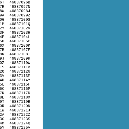
6T
46837096B
7R
46837097N
8W
46837098J
9A
46837099Z
0G
46837100S
1M
46837101Q
2Y
46837102V
3F
46837103H
4P
46837104L
5D
46837105C
6X
46837106K
7B
46837107E
8N
46837108T
9J
46837109R
0Z
46837110W
1S
46837111A
2Q
46837112G
3V
46837113M
4H
46837114Y
5L
46837115F
6C
46837116P
7K
46837117D
8E
46837118X
9T
46837119B
0R
46837120N
1W
46837121J
2A
46837122Z
3G
46837123S
4M
46837124Q
5Y
46837125V