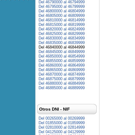
Del 46790000 al 46794999
Del 46795000 al 46799999
Del 46800000 al 46804999
Del 46805000 al 46809999
Del 46810000 al 46814999
Del 46815000 al 46819999
Del 46820000 al 46824999
Del 46825000 al 46829999
Del 46830000 al 46834999
Del 46835000 al 46839999
Del 46840000 al 46844999
Del 46845000 al 46849999
Del 46850000 al 46854999
Del 46855000 al 46859999
Del 46860000 al 46864999
Del 46865000 al 46869999
Del 46870000 al 46874999
Del 46875000 al 46879999
Del 46880000 al 46884999
Del 46885000 al 46889999
Otros DNI - NIF
Del 00265000 al 00269999
Del 01855000 al 01859999
Del 02810000 al 02814999
Del 04125000 al 04129999