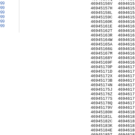
999
46945156V
4694615
999
46945157H
4694615
999
46945158L
4694615
999
46945159C
4694615
999
46945160K
4694616
999
46945161E
4694616
46945162T
4694616
46945163R
4694616
46945164W
4694616
46945165A
4694616
46945166G
4694616
46945167M
4694616
46945168Y
4694616
46945169F
4694616
46945170P
4694617
46945171D
4694617
46945172X
4694617
46945173B
4694617
46945174N
4694617
46945175J
4694617
46945176Z
4694617
46945177S
4694617
46945178Q
4694617
46945179V
4694617
46945180H
4694618
46945181L
4694618
46945182C
4694618
46945183K
4694618
46945184E
4694618
46945185T
4694618