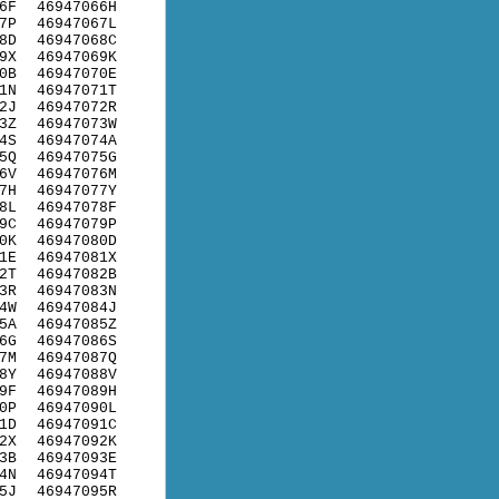
6F
46947066H
7P
46947067L
8D
46947068C
9X
46947069K
0B
46947070E
1N
46947071T
2J
46947072R
3Z
46947073W
4S
46947074A
5Q
46947075G
6V
46947076M
7H
46947077Y
8L
46947078F
9C
46947079P
0K
46947080D
1E
46947081X
2T
46947082B
3R
46947083N
4W
46947084J
5A
46947085Z
6G
46947086S
7M
46947087Q
8Y
46947088V
9F
46947089H
0P
46947090L
1D
46947091C
2X
46947092K
3B
46947093E
4N
46947094T
5J
46947095R