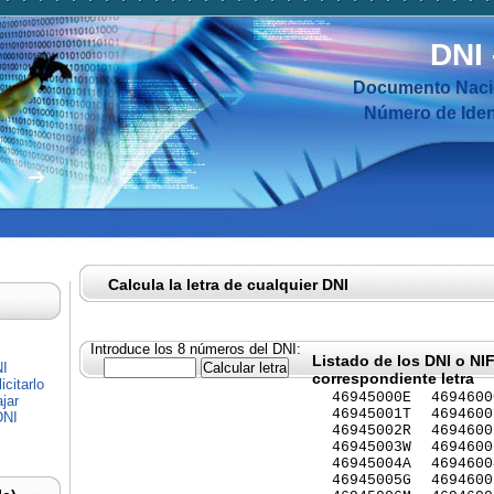
DNI
Documento Nacio
Número de Ident
Calcula la letra de cualquier DNI
Introduce los 8 números del DNI:
Listado de los DNI o NI
NI
correspondiente letra
citarlo
46945000E
4694600
jar
46945001T
4694600
DNI
46945002R
4694600
46945003W
4694600
46945004A
4694600
46945005G
4694600