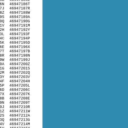
6N
46947186T
7J
46947187R
8Z
46947188W
9S
46947189A
0Q
46947190G
1V
46947191M
2H
46947192Y
3L
46947193F
4C
46947194P
5K
46947195D
6E
46947196X
7T
46947197B
8R
46947198N
9W
46947199J
0A
46947200Z
1G
46947201S
2M
46947202Q
3Y
46947203V
4F
46947204H
5P
46947205L
6D
46947206C
7X
46947207K
8B
46947208E
9N
46947209T
0J
46947210R
1Z
46947211W
2S
46947212A
3Q
46947213G
4V
46947214M