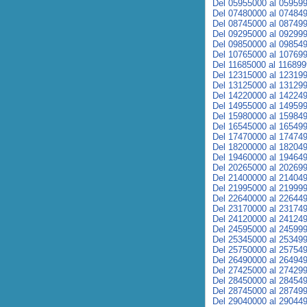
Del 05955000 al 05959
Del 07480000 al 07484
Del 08745000 al 08749
Del 09295000 al 09299
Del 09850000 al 09854
Del 10765000 al 10769
Del 11685000 al 11689
Del 12315000 al 12319
Del 13125000 al 13129
Del 14220000 al 14224
Del 14955000 al 14959
Del 15980000 al 15984
Del 16545000 al 16549
Del 17470000 al 17474
Del 18200000 al 18204
Del 19460000 al 19464
Del 20265000 al 20269
Del 21400000 al 21404
Del 21995000 al 21999
Del 22640000 al 22644
Del 23170000 al 23174
Del 24120000 al 24124
Del 24595000 al 24599
Del 25345000 al 25349
Del 25750000 al 25754
Del 26490000 al 26494
Del 27425000 al 27429
Del 28450000 al 28454
Del 28745000 al 28749
Del 29040000 al 29044