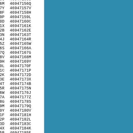
6M
46947156Q
7Y
46947157V
8F
46947158H
9P
46947159L
0D
46947160C
1X
46947161K
2B
46947162E
3N
46947163T
4J
46947164R
5Z
46947165W
6S
46947166A
7Q
46947167G
8V
46947168M
9H
46947169Y
0L
46947170F
1C
46947171P
2K
46947172D
3E
46947173X
4T
46947174B
5R
46947175N
6W
46947176J
7A
46947177Z
8G
46947178S
9M
46947179Q
0Y
46947180V
1F
46947181H
2P
46947182L
3D
46947183C
4X
46947184K
5B
46947185E