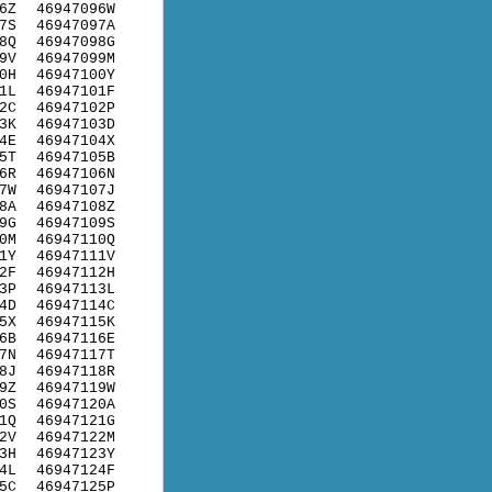
6Z
46947096W
7S
46947097A
8Q
46947098G
9V
46947099M
0H
46947100Y
1L
46947101F
2C
46947102P
3K
46947103D
4E
46947104X
5T
46947105B
6R
46947106N
7W
46947107J
8A
46947108Z
9G
46947109S
0M
46947110Q
1Y
46947111V
2F
46947112H
3P
46947113L
4D
46947114C
5X
46947115K
6B
46947116E
7N
46947117T
8J
46947118R
9Z
46947119W
0S
46947120A
1Q
46947121G
2V
46947122M
3H
46947123Y
4L
46947124F
5C
46947125P