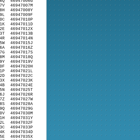
6Q
46947006G
7V
46947007M
8H
46947008Y
9L
46947009F
0C
46947010P
1K
46947011D
2E
46947012X
3T
46947013B
4R
46947014N
5W
46947015J
6A
46947016Z
7G
46947017S
8M
46947018Q
9Y
46947019V
0F
46947020H
1P
46947021L
2D
46947022C
3X
46947023K
4B
46947024E
5N
46947025T
6J
46947026R
7Z
46947027W
8S
46947028A
9Q
46947029G
0V
46947030M
1H
46947031Y
2L
46947032F
3C
46947033P
4K
46947034D
5E
46947035X