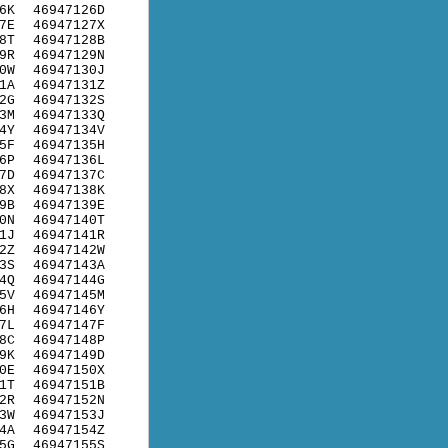
6K
46947126D
7E
46947127X
8T
46947128B
9R
46947129N
0W
46947130J
1A
46947131Z
2G
46947132S
3M
46947133Q
4Y
46947134V
5F
46947135H
6P
46947136L
7D
46947137C
8X
46947138K
9B
46947139E
0N
46947140T
1J
46947141R
2Z
46947142W
3S
46947143A
4Q
46947144G
5V
46947145M
6H
46947146Y
7L
46947147F
8C
46947148P
9K
46947149D
0E
46947150X
1T
46947151B
2R
46947152N
3W
46947153J
4A
46947154Z
5G
46947155S