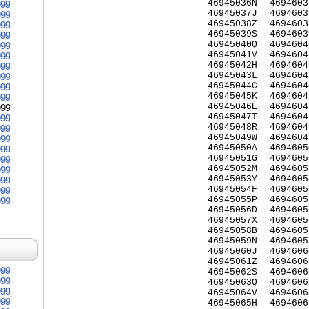
46945036N
4694603
999
46945037J
4694603
999
46945038Z
4694603
999
46945039S
4694603
999
46945040Q
4694604
999
46945041V
4694604
999
46945042H
4694604
999
46945043L
4694604
999
46945044C
4694604
999
46945045K
4694604
999
46945046E
4694604
999
46945047T
4694604
999
46945048R
4694604
999
46945049W
4694604
999
46945050A
4694605
999
46945051G
4694605
999
46945052M
4694605
999
46945053Y
4694605
999
46945054F
4694605
999
46945055P
4694605
999
46945056D
4694605
46945057X
4694605
46945058B
4694605
46945059N
4694605
46945060J
4694606
46945061Z
4694606
999
46945062S
4694606
999
46945063Q
4694606
999
46945064V
4694606
999
46945065H
4694606