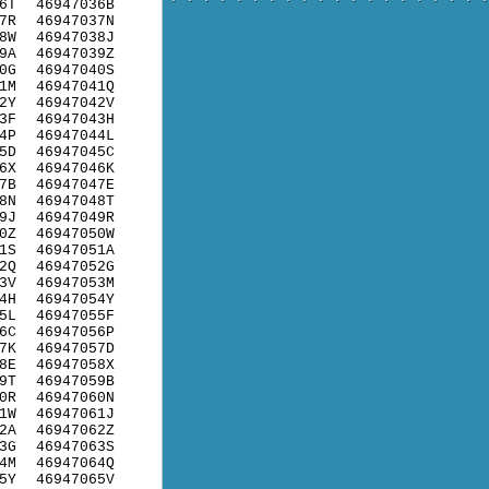
6T
46947036B
7R
46947037N
8W
46947038J
9A
46947039Z
0G
46947040S
1M
46947041Q
2Y
46947042V
3F
46947043H
4P
46947044L
5D
46947045C
6X
46947046K
7B
46947047E
8N
46947048T
9J
46947049R
0Z
46947050W
1S
46947051A
2Q
46947052G
3V
46947053M
4H
46947054Y
5L
46947055F
6C
46947056P
7K
46947057D
8E
46947058X
9T
46947059B
0R
46947060N
1W
46947061J
2A
46947062Z
3G
46947063S
4M
46947064Q
5Y
46947065V