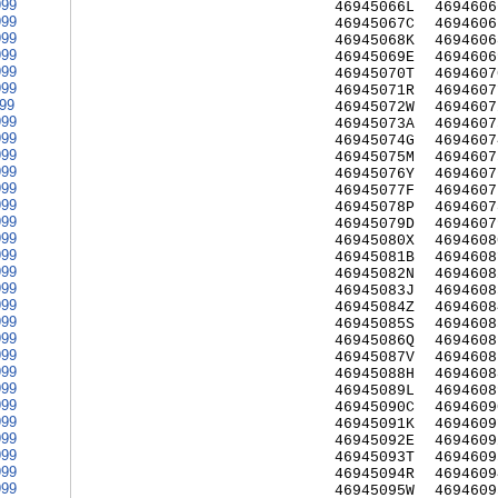
999
46945066L
4694606
999
46945067C
4694606
999
46945068K
4694606
999
46945069E
4694606
999
46945070T
4694607
999
46945071R
4694607
999
46945072W
4694607
999
46945073A
4694607
999
46945074G
4694607
999
46945075M
4694607
999
46945076Y
4694607
999
46945077F
4694607
999
46945078P
4694607
999
46945079D
4694607
999
46945080X
4694608
999
46945081B
4694608
999
46945082N
4694608
999
46945083J
4694608
999
46945084Z
4694608
999
46945085S
4694608
999
46945086Q
4694608
999
46945087V
4694608
999
46945088H
4694608
999
46945089L
4694608
999
46945090C
4694609
999
46945091K
4694609
999
46945092E
4694609
999
46945093T
4694609
999
46945094R
4694609
999
46945095W
4694609