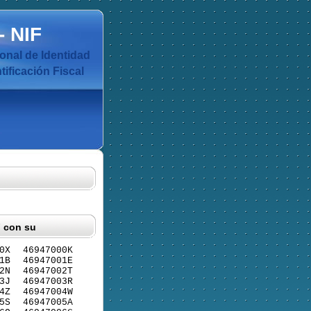
-
NIF
nal de Identidad
ificación Fiscal
F con su
0X
46947000K
1B
46947001E
2N
46947002T
3J
46947003R
4Z
46947004W
5S
46947005A