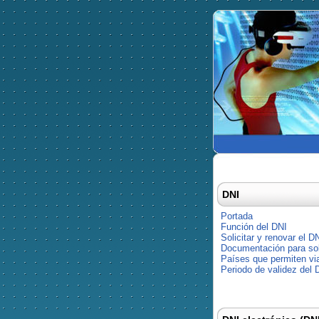
DNI
Portada
Función del DNI
Solicitar y renovar el D
Documentación para soli
Países que permiten via
Periodo de validez del 