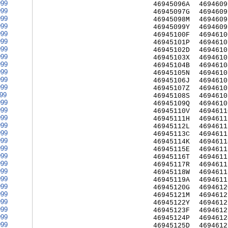
999
46945096A
4694609
999
46945097G
4694609
999
46945098M
4694609
999
46945099Y
4694609
999
46945100F
4694610
999
46945101P
4694610
999
46945102D
4694610
999
46945103X
4694610
999
46945104B
4694610
999
46945105N
4694610
999
46945106J
4694610
999
46945107Z
4694610
999
46945108S
4694610
999
46945109Q
4694610
999
46945110V
4694611
999
46945111H
4694611
999
46945112L
4694611
999
46945113C
4694611
999
46945114K
4694611
999
46945115E
4694611
999
46945116T
4694611
999
46945117R
4694611
999
46945118W
4694611
999
46945119A
4694611
999
46945120G
4694612
999
46945121M
4694612
999
46945122Y
4694612
999
46945123F
4694612
999
46945124P
4694612
999
46945125D
4694612