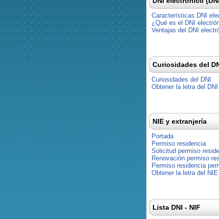
DNI electrónico (DN
Características DNI ele
¿Qué es el DNI electró
Ventajas del DNI electr
Curiosidades del D
Curiosidades del DNI
Obtener la letra del DNI
NIE y extranjería
Portada
Permiso residencia
Solicitud permiso resid
Renovación permiso res
Permiso residencia pe
Obtener la letra del NIE
Lista DNI - NIF