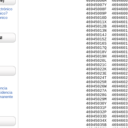
Ie)
46945006M
4694600
46945007Y
4694600
ctrónico
46945008F
4694600
nico?
46945009P
4694600
ónico
46945010D
4694601
46945011X
4694601
46945012B
4694601
46945013N
4694601
46945014J
4694601
NI
46945015Z
4694601
46945016S
4694601
46945017Q
4694601
46945018V
4694601
46945019H
4694601
46945020L
4694602
46945021C
4694602
46945022K
4694602
46945023E
4694602
46945024T
4694602
46945025R
4694602
46945026W
4694602
encia
46945027A
4694602
idencia
46945028G
4694602
rmanente
46945029M
4694602
46945030Y
4694603
46945031F
4694603
46945032P
4694603
46945033D
4694603
46945034X
4694603
46945035B
4694603