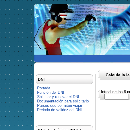
Calcula la l
DNI
Portada
Introduce los 8 
Función del DNI
Solicitar y renovar el DNI
Documentación para solicitarlo
Países que permiten viajar
Periodo de validez del DNI