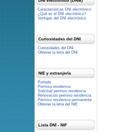
DNI electrónico (DNIe)
Características DNI electrónico
¿Qué es el DNI electrónico?
Ventajas del DNI electrónico
Curiosidades del DNI
Curiosidades del DNI
Obtener la letra del DNI
NIE y extranjería
Portada
Permiso residencia
Solicitud permiso residencia
Renovación permiso residencia
Permiso residencia permanente
Obtener la letra del NIE
Lista DNI - NIF