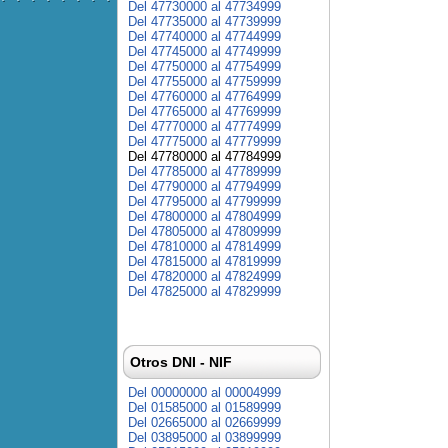
Del 47730000 al 47734999
Del 47735000 al 47739999
Del 47740000 al 47744999
Del 47745000 al 47749999
Del 47750000 al 47754999
Del 47755000 al 47759999
Del 47760000 al 47764999
Del 47765000 al 47769999
Del 47770000 al 47774999
Del 47775000 al 47779999
Del 47780000 al 47784999
Del 47785000 al 47789999
Del 47790000 al 47794999
Del 47795000 al 47799999
Del 47800000 al 47804999
Del 47805000 al 47809999
Del 47810000 al 47814999
Del 47815000 al 47819999
Del 47820000 al 47824999
Del 47825000 al 47829999
Otros DNI - NIF
Del 00000000 al 00004999
Del 01585000 al 01589999
Del 02665000 al 02669999
Del 03895000 al 03899999