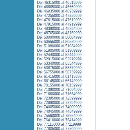
Del 46315000 al 46319999
Del 46665000 al 46669999
Del 46935000 al 46939999
Del 47255000 al 47259999
Del 47615000 al 47619999
Del 47915000 al 47919999
Del 48390000 al 48394999
Del 48765000 al 48769999
Del 50000000 al 50004999
Del 50555000 al 50559999
Del 51080000 al 51084999
Del 51905000 al 51909999
Del 52440000 al 52444999
Del 52915000 al 52919999
Del 53340000 al 53344999
Del 53875000 al 53879999
Del 56755000 al 56759999
Del 61415000 al 61419999
Del 66145000 al 66149999
Del 70155000 al 70159999
Del 71090000 al 71094999
Del 71660000 al 71664999
Del 72395000 al 72399999
Del 72890000 al 72894999
Del 74005000 al 74009999
Del 74845000 al 74849999
Del 75560000 al 75564999
Del 76410000 al 76414999
Del 77115000 al 77119999
Del 77805000 al 77809999