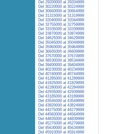
Del 29200000 al 29204999
Del 30220000 al 30224999
Del 30660000 al 30664999
Del 31315000 al 31319999
Del 32040000 al 32044999
Del 32755000 al 32759999
Del 33335000 al 33339999
Del 33870000 al 33874999
Del 34625000 al 34629999
Del 35045000 al 35049999
Del 35960000 al 35964999
Del 36605000 al 36609999
Del 37670000 al 37674999
Del 38530000 al 38534999
Del 39400000 al 39404999
Del 40230000 al 40234999
Del 40740000 al 40744999
Del 41285000 al 41289999
Del 41825000 al 41829999
Del 42280000 al 42284999
Del 42935000 al 42939999
Del 43185000 al 43189999
Del 43545000 al 43549999
Del 43820000 al 43824999
Del 44275000 al 44279999
Del 44560000 al 44564999
Del 44835000 al 44839999
Del 45275000 al 45279999
Del 45630000 al 45634999
Del 45910000 al 45914999