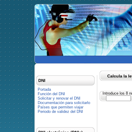
Calcula la l
DNI
Portada
Introduce los 8 
Función del DNI
Solicitar y renovar el DNI
Documentación para solicitarlo
Países que permiten viajar
Periodo de validez del DNI