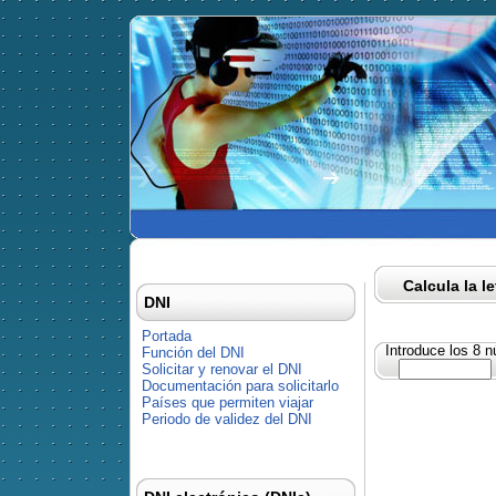
Calcula la l
DNI
Portada
Introduce los 8 
Función del DNI
Solicitar y renovar el DNI
Documentación para solicitarlo
Países que permiten viajar
Periodo de validez del DNI