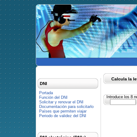
Calcula la l
DNI
Portada
Introduce los 8 
Función del DNI
Solicitar y renovar el DNI
Documentación para solicitarlo
Países que permiten viajar
Periodo de validez del DNI