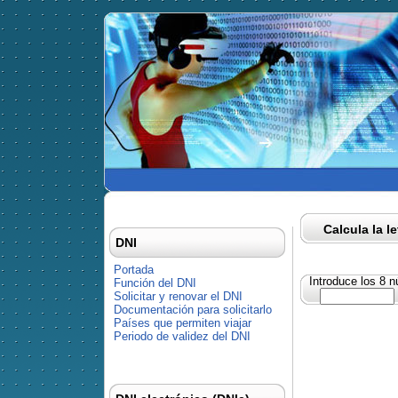
Calcula la l
DNI
Portada
Introduce los 8 
Función del DNI
Solicitar y renovar el DNI
Documentación para solicitarlo
Países que permiten viajar
Periodo de validez del DNI