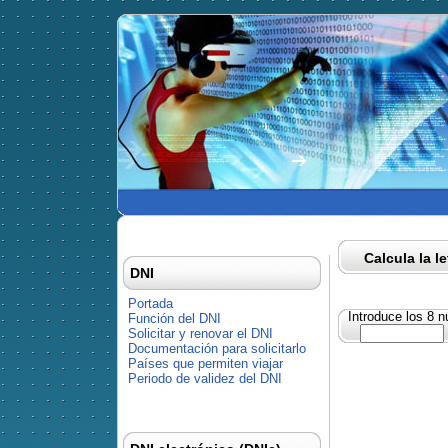
Calcula la l
DNI
Portada
Introduce los 8 
Función del DNI
Solicitar y renovar el DNI
Documentación para solicitarlo
Países que permiten viajar
Periodo de validez del DNI