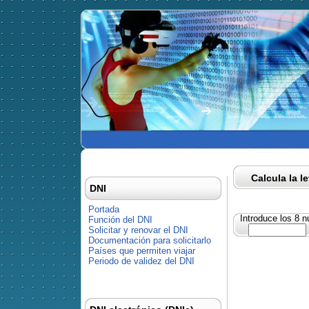
Calcula la l
DNI
Portada
Introduce los 8 
Función del DNI
Solicitar y renovar el DNI
Documentación para solicitarlo
Países que permiten viajar
Periodo de validez del DNI