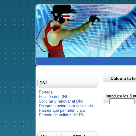
Calcula la l
DNI
Portada
Introduce los 8 
Función del DNI
Solicitar y renovar el DNI
Documentación para solicitarlo
Países que permiten viajar
Periodo de validez del DNI